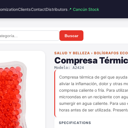
omization
Clients
Contact
Distributors
📍 Cancún Stock
Buscar
SALUD Y BELLEZA › BOLÍGRAFOS EC
Compresa Térmic
Modelo: A2424
Compresa térmica de gel que ayuda a
aliviar la inflamación, dolor y otras 
compresa caliente o fría. Para utiliza
microondas en un recipiente con ag
sumergir en agua caliente. Para uso 
horas antes de ser utilizada. Present
SPECIFICATIONS