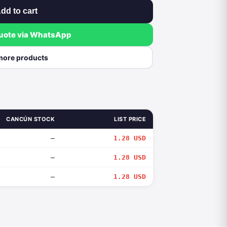
dd to cart
quote via WhatsApp
more products
CANCÚN STOCK
LIST PRICE
—
1.28 USD
—
1.28 USD
—
1.28 USD