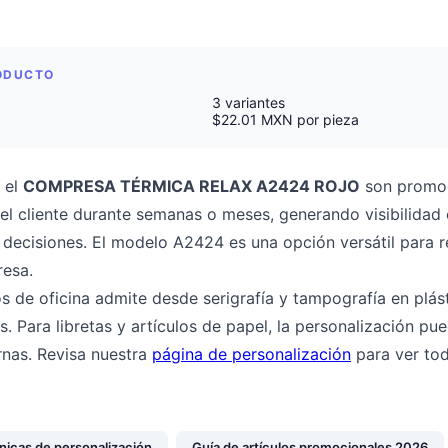
RODUCTO
3 variantes
$22.01 MXN por pieza
 el
COMPRESA TÉRMICA RELAX A2424 ROJO
son promoc
del cliente durante semanas o meses, generando visibilidad
decisiones. El modelo A2424 es una opción versátil para re
resa.
os de oficina admite desde serigrafía y tampografía en plást
s. Para libretas y artículos de papel, la personalización pu
rnas. Revisa nuestra
página de personalización
para ver tod
nicas de personalización
Guía de artículos promocionales 2026