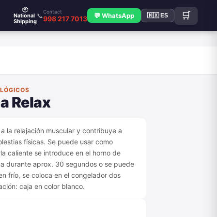
📦
Contact
🛒
📞
💬 WhatsApp
National
🇲🇽 ES
998 217 7013
Shipping
OLÓGICOS
a Relax
 la relajación muscular y contribuye a
molestias físicas. Se puede usar como
rla caliente se introduce en el horno de
ua durante aprox. 30 segundos o se puede
en frío, se coloca en el congelador dos
ación: caja en color blanco.