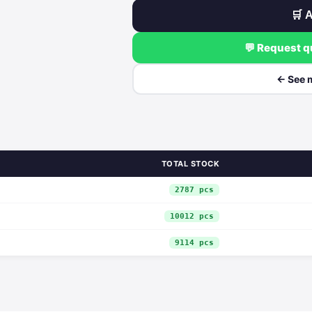
🛒 A
💬 Request 
← See 
TOTAL STOCK
2787 pcs
10012 pcs
9114 pcs