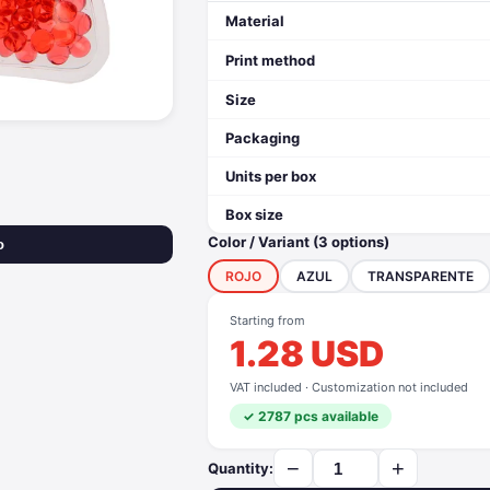
Material
Print method
Size
Packaging
Units per box
Box size
Color / Variant (3 options)
o
ROJO
AZUL
TRANSPARENTE
Starting from
1.28 USD
VAT included · Customization not included
✓ 2787 pcs available
−
+
Quantity: