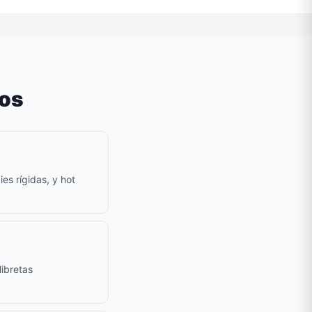
dos
es rígidas, y hot
ibretas