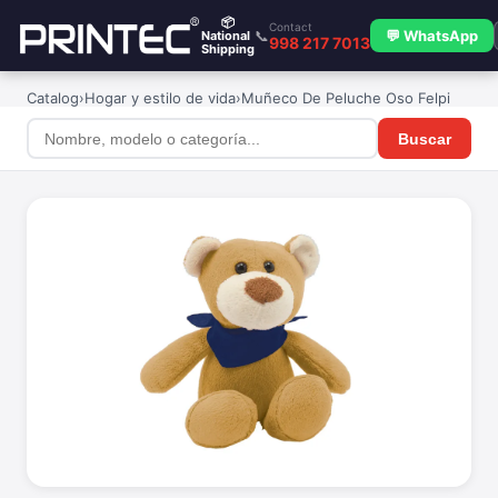
📦
Contact
📞
💬 WhatsApp
National
998 217 7013
Shipping
Catalog
›
Hogar y estilo de vida
›
Muñeco De Peluche Oso Felpi
Buscar