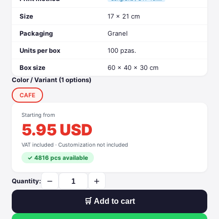
Size
17 x 21 cm
Packaging
Granel
Units per box
100 pzas.
Box size
60 x 40 x 30 cm
Color / Variant (1 options)
CAFE
Starting from
5.95 USD
VAT included · Customization not included
✓ 4816 pcs available
−
+
Quantity:
🛒 Add to cart