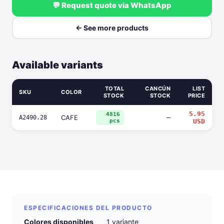
💬 Request quote via WhatsApp
← See more products
Available variants
TOTAL
CANCÚN
LIST
SKU
COLOR
STOCK
STOCK
PRICE
5.95
4816
CAFE
—
A2490.28
pcs
USD
ESPECIFICACIONES DEL PRODUCTO
Colores disponibles
1 variante