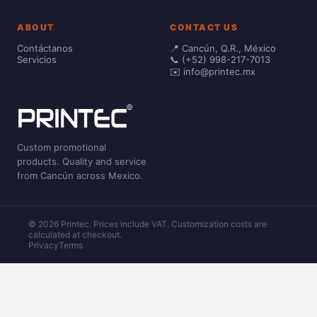
ABOUT
CONTACT US
Contáctanos
📍 Cancún, Q.R., México
Servicios
📞 (+52) 998-217-7013
✉️ info@printec.mx
Custom promotional
products. Quality and service
from Cancún across Mexico.
© 2026 Printec. Prices include VAT. Customization costs are
calculated at checkout.
Privacy
Terms