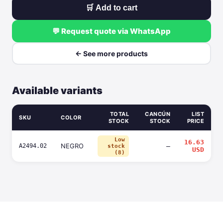
🛒 Add to cart
💬 Request quote via WhatsApp
← See more products
Available variants
TOTAL
CANCÚN
LIST
SKU
COLOR
STOCK
STOCK
PRICE
Low
16.63
NEGRO
A2494.02
—
stock
USD
(8)