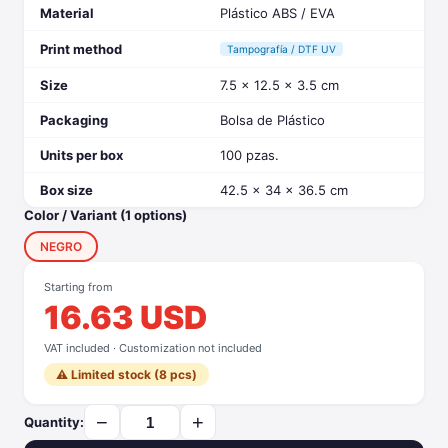
Material
Plástico ABS / EVA
Print method
Tampografía / DTF UV
Size
7.5 x 12.5 x 3.5 cm
Packaging
Bolsa de Plástico
Units per box
100 pzas.
Box size
42.5 x 34 x 36.5 cm
Color / Variant (1 options)
NEGRO
Starting from
16.63 USD
VAT included · Customization not included
⚠️ Limited stock (8 pcs)
−
+
Quantity: