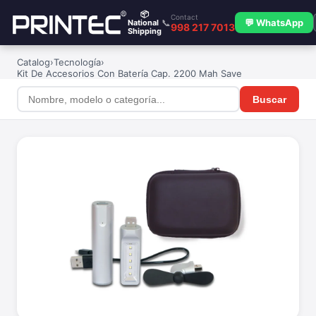
📦
Contact
📞
💬 WhatsApp
National
998 217 7013
Shipping
Catalog
›
Tecnología
›
Kit De Accesorios Con Batería Cap. 2200 Mah Save
Buscar