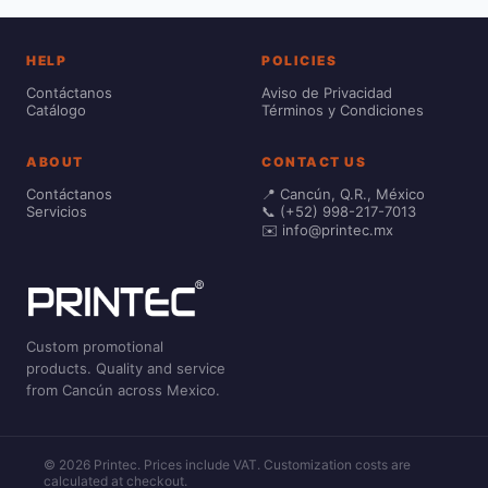
HELP
POLICIES
Contáctanos
Aviso de Privacidad
Catálogo
Términos y Condiciones
ABOUT
CONTACT US
Contáctanos
📍 Cancún, Q.R., México
Servicios
📞 (+52) 998-217-7013
✉️ info@printec.mx
Custom promotional
products. Quality and service
from Cancún across Mexico.
© 2026 Printec. Prices include VAT. Customization costs are
calculated at checkout.