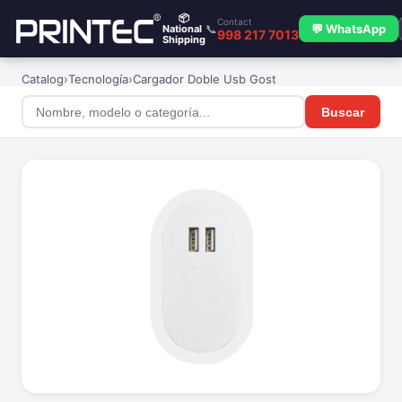
📦
Contact
📞
💬 WhatsApp
National
998 217 7013
Shipping
Catalog
›
Tecnología
›
Cargador Doble Usb Gost
Buscar