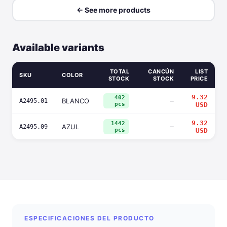
← See more products
Available variants
TOTAL
CANCÚN
LIST
SKU
COLOR
STOCK
STOCK
PRICE
9.32
402
BLANCO
—
A2495.01
pcs
USD
9.32
1442
AZUL
—
A2495.09
pcs
USD
ESPECIFICACIONES DEL PRODUCTO