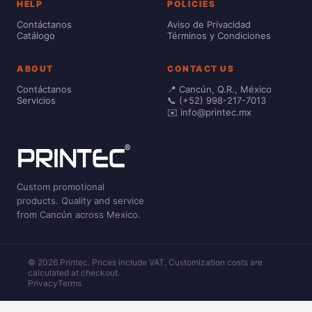
HELP
POLICIES
Contáctanos
Aviso de Privacidad
Catálogo
Términos y Condiciones
ABOUT
CONTACT US
Contáctanos
📍 Cancún, Q.R., México
Servicios
📞 (+52) 998-217-7013
✉️ info@printec.mx
Custom promotional
products. Quality and service
from Cancún across Mexico.
© 2026 Printec. Prices include VAT. Customization costs are
calculated at checkout.
Privacy
Terms