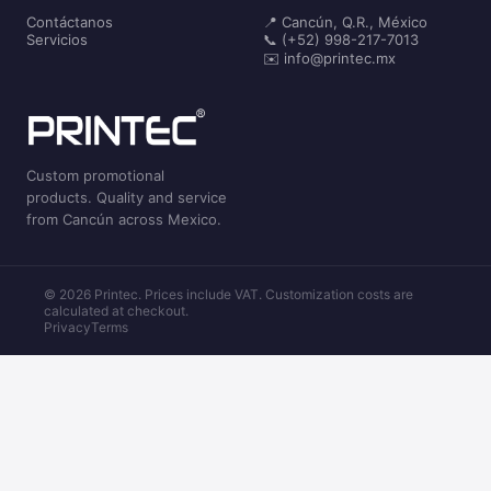
Contáctanos
📍 Cancún, Q.R., México
Servicios
📞 (+52) 998-217-7013
✉️ info@printec.mx
Custom promotional
products. Quality and service
from Cancún across Mexico.
© 2026 Printec. Prices include VAT. Customization costs are
calculated at checkout.
Privacy
Terms