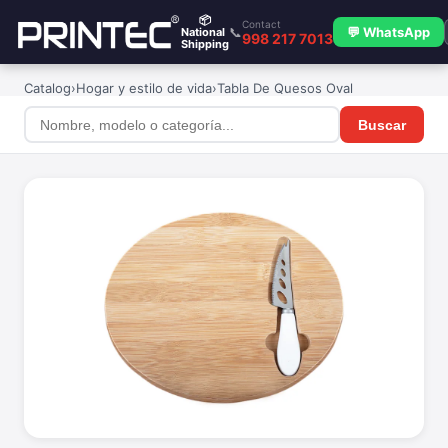
📦
Contact
📞
💬 WhatsApp
National
998 217 7013
Shipping
Catalog
›
Hogar y estilo de vida
›
Tabla De Quesos Oval
Buscar