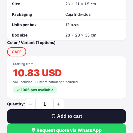
Size
26 x 21 x 1.5 cm
Packaging
Caja Individual
Units per box
12 pzas.
Box size
28 x 23 x 33 cm
Color / Variant (1 options)
CAFE
Starting from
10.83 USD
VAT included · Customization not included
✓ 1066 pcs available
−
+
Quantity:
🛒 Add to cart
💬 Request quote via WhatsApp