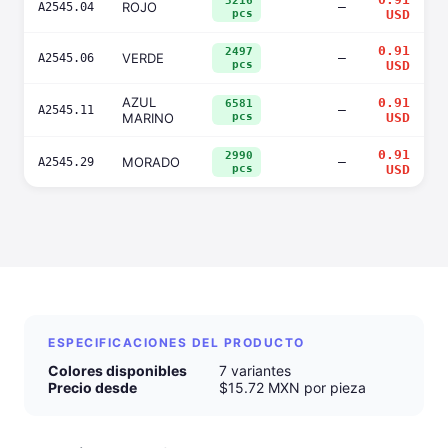
3216
ROJO
—
A2545.04
pcs
USD
0.91
2497
VERDE
—
A2545.06
pcs
USD
AZUL
0.91
6581
—
A2545.11
MARINO
pcs
USD
0.91
2990
MORADO
—
A2545.29
pcs
USD
ESPECIFICACIONES DEL PRODUCTO
Colores disponibles
7 variantes
Precio desde
$15.72 MXN por pieza