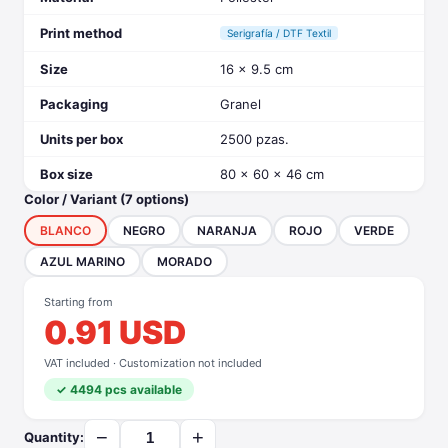
Print method
Serigrafía / DTF Textil
Size
16 x 9.5 cm
Packaging
Granel
Units per box
2500 pzas.
Box size
80 x 60 x 46 cm
Color / Variant (7 options)
BLANCO
NEGRO
NARANJA
ROJO
VERDE
AZUL MARINO
MORADO
Starting from
0.91 USD
VAT included · Customization not included
✓ 4494 pcs available
−
+
Quantity: