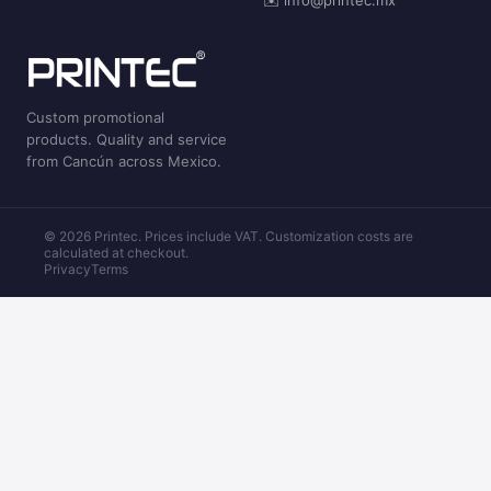
✉️ info@printec.mx
Custom promotional
products. Quality and service
from Cancún across Mexico.
© 2026 Printec. Prices include VAT. Customization costs are
calculated at checkout.
Privacy
Terms