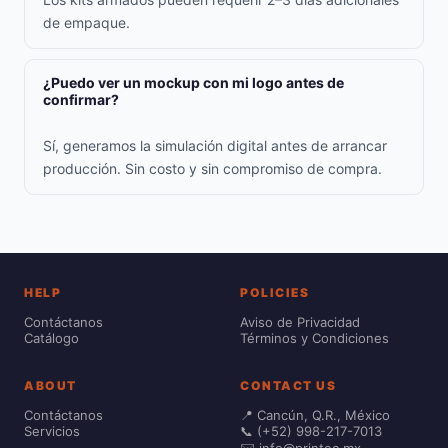
de empaque.
¿Puedo ver un mockup con mi logo antes de
confirmar?
Sí, generamos la simulación digital antes de arrancar
producción. Sin costo y sin compromiso de compra.
HELP
POLICIES
Contáctanos
Aviso de Privacidad
Catálogo
Términos y Condiciones
ABOUT
CONTACT US
Contáctanos
📍 Cancún, Q.R., México
Servicios
📞 (+52) 998-217-7013