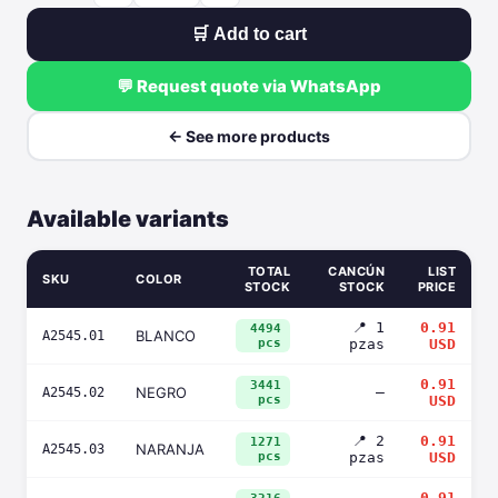
🛒 Add to cart
💬 Request quote via WhatsApp
← See more products
Available variants
TOTAL
CANCÚN
LIST
SKU
COLOR
STOCK
STOCK
PRICE
📍 1
0.91
4494
BLANCO
A2545.01
pcs
pzas
USD
0.91
3441
NEGRO
—
A2545.02
pcs
USD
📍 2
0.91
1271
NARANJA
A2545.03
pcs
pzas
USD
0.91