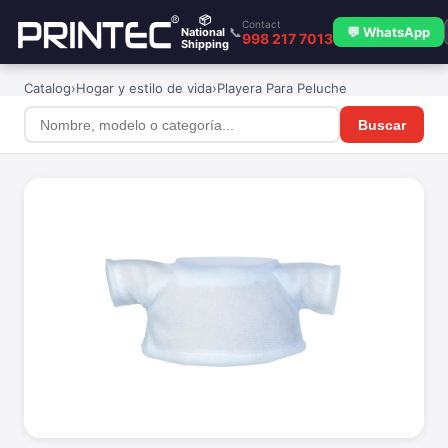
📦
Contact
📞
💬 WhatsApp
National
998 217 7013
Shipping
Catalog
›
Hogar y estilo de vida
›
Playera Para Peluche
Buscar