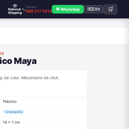
📦
Contact
🛒
📞
💬 WhatsApp
National
🇲🇽 ES
998 217 7013
Shipping
OS
tico Maya
ip de color. Mecanismo de click.
Plástico
Tampografía
14 x 1 cm