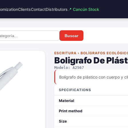
omization
Clients
Contact
Distributors
📍 Cancún Stock
Buscar
ESCRITURA › BOLÍGRAFOS ECOLÓGIC
Boligrafo De Plás
Modelo: A2567
Bolígrafo de plástico con cuerpo y cl
SPECIFICATIONS
Material
Print method
Size