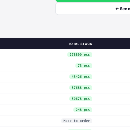
← See 
TOTAL STOCK
278890 pcs
73 pcs
43426 pcs
37688 pcs
50678 pcs
248 pcs
Made to order