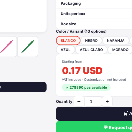
Packaging
Units per box
Box size
Color / Variant (10 options)
BLANCO
NEGRO
NARANJA
AZUL
AZUL CLARO
MORADO
Starting from
0.17 USD
VAT included · Customization not included
o
✓ 278890 pcs available
−
+
Quantity:
🛒 A
💬 Request 