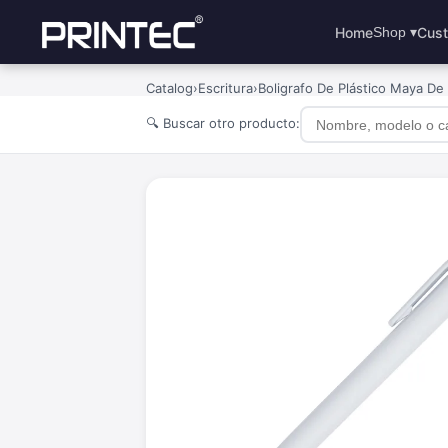
Home
Cust
Shop ▾
Catalog
›
Escritura
›
Boligrafo De Plástico Maya De 
🔍 Buscar otro producto: