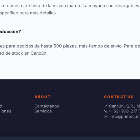
yen repuesto de tinta de la misma marca. La mayoría son recargables.
specífico para más detalles.
roducción?
iles para pedidos de hasta 500 piezas, más tiempo de envío. Para p
dad de stock en Cancún.
ABOUT
CONTACT US
ad
Contáctanos
📍 Cancún, Q.R., 
ciones
Servicios
📞 (+52) 998-217-
✉️ info@printec.m