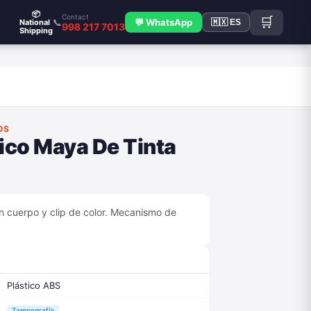
📦
Contact
🛒
📞
💬 WhatsApp
National
🇲🇽 ES
998 217 7013
Shipping
OS
tico Maya De Tinta
on cuerpo y clip de color. Mecanismo de
Plástico ABS
Tampografía