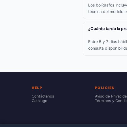
Los bolígrafos inclu
técnica del modelo e
¿Cuánto tarda la p
Entre 5 y 7 días háb
consulta disponibili
HELP
POLICIES
Contáctanos
Aviso de Privacid
Catálogo
Términos y Condi