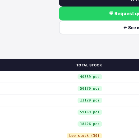
💬 Request 
← See 
TOTAL STOCK
40339 pcs
50170 pcs
11129 pcs
59169 pcs
18426 pcs
Low stock (30)