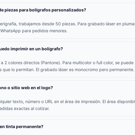
de piezas para bolígrafos personalizados?
erigrafía, trabajamos desde 50 piezas. Para grabado láser en plum
r WhatsApp para pedidos menores.
edo imprimir en un bolígrafo?
a 2 colores directos (Pantone). Para multicolor o full color, se pued
os que lo permitan. El grabado láser es monocromo pero permanente.
ono o sitio web en el logo?
alquier texto, número o URL en el área de impresión. El área disponib
didas exactas al cotizar.
nen tinta permanente?