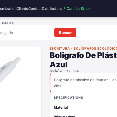
omization
Clients
Contact
Distributors
📍 Cancún Stock
Tinta Azul
Buscar
ESCRITURA › BOLÍGRAFOS ECOLÓGIC
Boligrafo De Plás
Azul
Modelo: A2567A
Bolígrafo de plástico de tinta azul c
click.
SPECIFICATIONS
Material
Print method