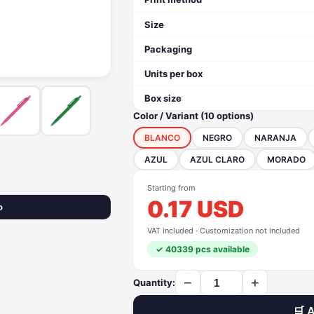
Size
Packaging
Units per box
Box size
Color / Variant (10 options)
BLANCO
NEGRO
NARANJA
AZUL
AZUL CLARO
MORADO
Starting from
0.17 USD
o
VAT included · Customization not included
✓ 40339 pcs available
−
+
Quantity:
🛒 A