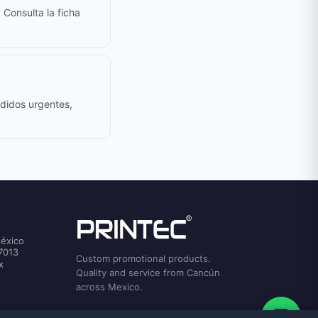
 Consulta la ficha
edidos urgentes,
México
7013
Custom promotional products.
x
Quality and service from Cancún
across Mexico.
💬