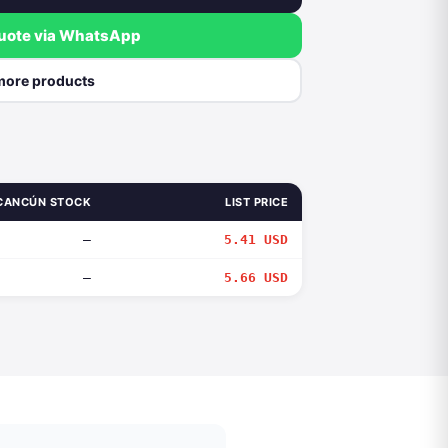
quote via WhatsApp
more products
CANCÚN STOCK
LIST PRICE
—
5.41 USD
—
5.66 USD