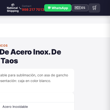
📦
Contact
🛒
📞
💬 WhatsApp
National
🇲🇽 ES
998 217 7013
Shipping
ICOS
De Acero Inox. De
 Taos
dable para sublimación, con asa de gancho
sentación: caja en color blanco.
Acero Inoxidable