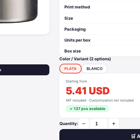
Print method
Size
Packaging
Units per box
Box size
Color / Variant (2 options)
PLATA
BLANCO
o
Starting from
5.41 USD
VAT included · Customization not included
✓ 137 pcs available
−
+
Quantity:
🛒 A