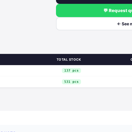
💬 Request 
← See 
TOTAL STOCK
137 pcs
531 pcs