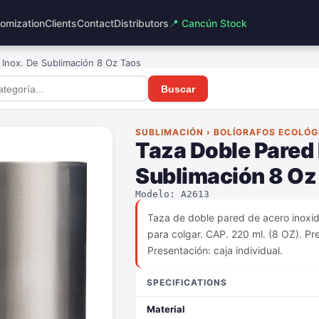
omization
Clients
Contact
Distributors
📍 Cancún Stock
 Inox. De Sublimación 8 Oz Taos
Buscar
SUBLIMACIÓN › BOLÍGRAFOS ECOLÓG
Taza Doble Pared 
Sublimación 8 Oz
Modelo: A2613
Taza de doble pared de acero inoxi
para colgar. CAP. 220 ml. (8 OZ). Pre
Presentación: caja individual.
SPECIFICATIONS
Material