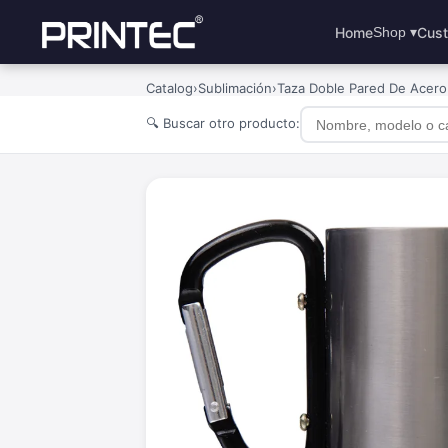
Home
Cust
Shop ▾
Catalog
›
Sublimación
›
Taza Doble Pared De Acero
🔍 Buscar otro producto: