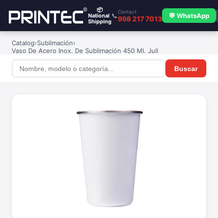
📦
Contact
📞
💬 WhatsApp
National
998 217 7013
Shipping
Catalog
›
Sublimación
›
Vaso De Acero Inox. De Sublimación 450 Ml. Jull
Buscar