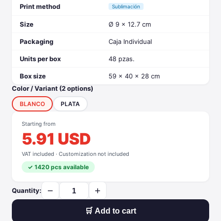
Print method
Sublimación
Size
Ø 9 x 12.7 cm
Packaging
Caja Individual
Units per box
48 pzas.
Box size
59 x 40 x 28 cm
Color / Variant (2 options)
BLANCO
PLATA
Starting from
5.91 USD
VAT included · Customization not included
✓ 1420 pcs available
−
+
Quantity:
🛒 Add to cart