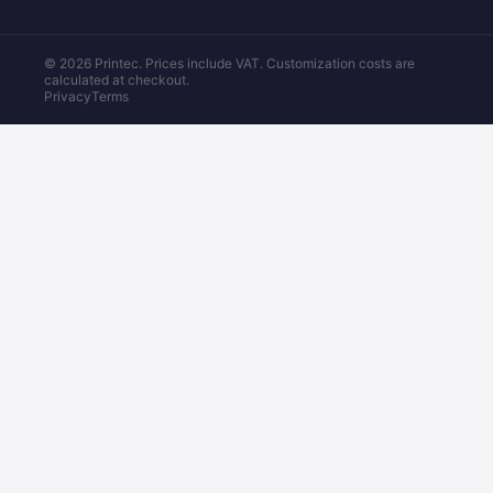
© 2026 Printec. Prices include VAT. Customization costs are
calculated at checkout.
Privacy
Terms