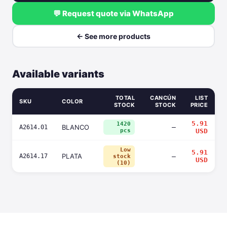
💬 Request quote via WhatsApp
← See more products
Available variants
TOTAL
CANCÚN
LIST
SKU
COLOR
STOCK
STOCK
PRICE
5.91
1420
BLANCO
—
A2614.01
pcs
USD
Low
5.91
PLATA
A2614.17
—
stock
USD
(10)