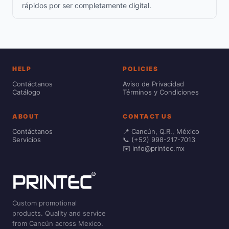
rápidos por ser completamente digital.
HELP
POLICIES
Contáctanos
Aviso de Privacidad
Catálogo
Términos y Condiciones
ABOUT
CONTACT US
Contáctanos
📍 Cancún, Q.R., México
Servicios
📞 (+52) 998-217-7013
✉️ info@printec.mx
Custom promotional
products. Quality and service
from Cancún across Mexico.