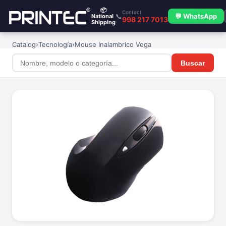
📦
Contact
📞
💬 WhatsApp
National
998 217 7013
Shipping
Catalog
›
Tecnología
›
Mouse Inalambrico Vega
Buscar