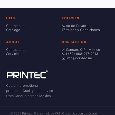
HELP
POLICIES
Contáctanos
Aviso de Privacidad
Catálogo
Términos y Condiciones
ABOUT
CONTACT US
Contáctanos
📍 Cancún, Q.R., México
Servicios
📞 (+52) 998-217-7013
✉️ info@printec.mx
Custom promotional
products. Quality and service
from Cancún across Mexico.
© 2026 Printec. Prices include VAT. Customization costs are