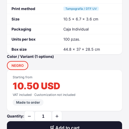
Print method
Tampografía / DTF UV
Size
10.5 x 6.7 x 3.6 cm
Packaging
Caja Individual
Units per box
100 pzas.
Box size
44.8 x 37 x 28.5 cm
Color / Variant (1 options)
NEGRO
Starting from
10.50 USD
VAT included · Customization not included
Made to order
−
+
Quantity:
🛒 Add to cart