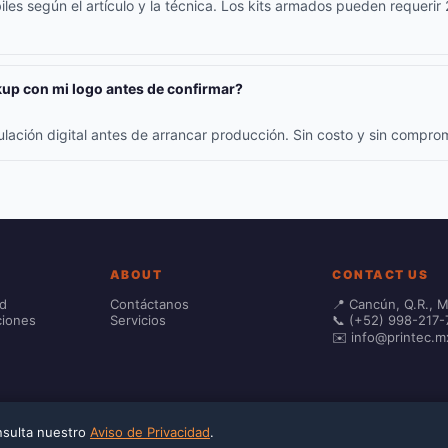
iles según el artículo y la técnica. Los kits armados pueden requerir
up con mi logo antes de confirmar?
ulación digital antes de arrancar producción. Sin costo y sin compr
ABOUT
CONTACT US
ad
Contáctanos
📍 Cancún, Q.R., 
ciones
Servicios
📞 (+52) 998-217-
✉️ info@printec.m
onsulta nuestro
Aviso de Privacidad
.
 calculated at checkout.