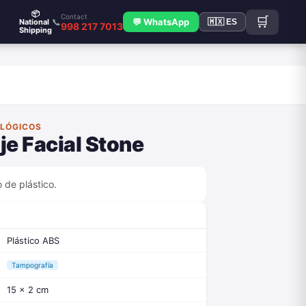
📦
Contact
🛒
📞
💬 WhatsApp
National
🇲🇽 ES
998 217 7013
Shipping
OLÓGICOS
je Facial Stone
 de plástico.
Plástico ABS
Tampografía
15 x 2 cm