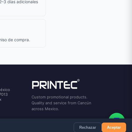
 2–3 días adicionales
omiso de compra.
México
7013
Custom promotional products.
x
Quality and service from Cancún
across Mexico.
💬
Rechazar
Aceptar
Privacy
Terms