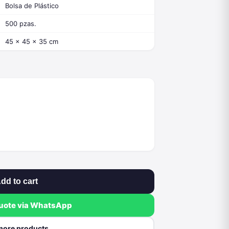
Bolsa de Plástico
500 pzas.
45 x 45 x 35 cm
dd to cart
quote via WhatsApp
more products