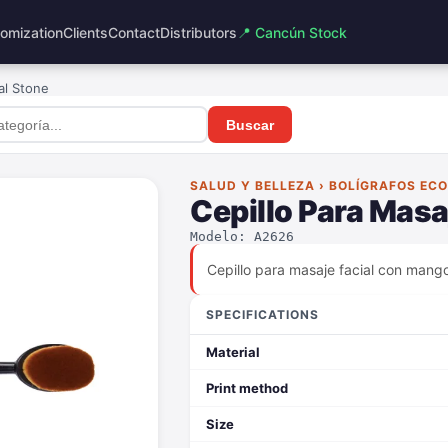
omization
Clients
Contact
Distributors
📍 Cancún Stock
al Stone
Buscar
SALUD Y BELLEZA › BOLÍGRAFOS EC
Cepillo Para Masa
Modelo: A2626
Cepillo para masaje facial con mango
SPECIFICATIONS
Material
Print method
Size