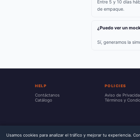
Entre 5 y 10 días háb
de empaque.
¿Puedo ver un mock
Sí, generamos la sim
HELP
POLICIES
Contáctanos
Aviso de Privacid
Catálogo
Términos y Condi
Usamos cookies para analizar el tráfico y mejorar tu experiencia. C
© 2026 Printec. Prices include VAT. Customization costs are