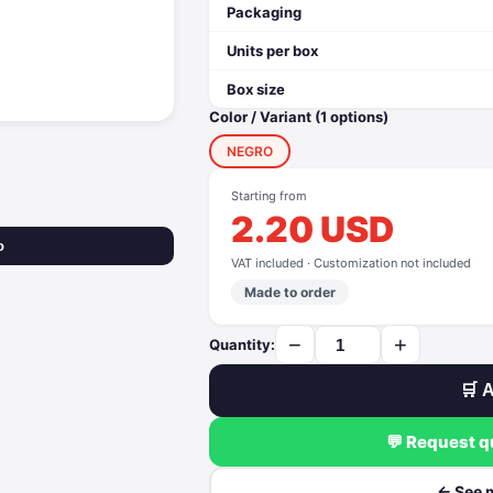
Packaging
Units per box
Box size
Color / Variant (1 options)
NEGRO
Starting from
2.20 USD
o
VAT included · Customization not included
Made to order
−
+
Quantity:
🛒 A
💬 Request 
← See 