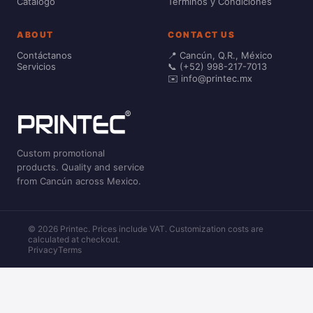
Catálogo
Términos y Condiciones
ABOUT
CONTACT US
Contáctanos
📍 Cancún, Q.R., México
Servicios
📞 (+52) 998-217-7013
✉️ info@printec.mx
Custom promotional
products. Quality and service
from Cancún across Mexico.
© 2026 Printec. Prices include VAT. Customization costs are
calculated at checkout.
Privacy
Terms