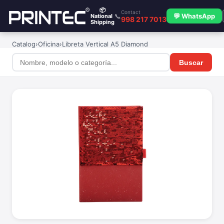
📦
Contact
📞
💬 WhatsApp
National
998 217 7013
Shipping
Catalog
›
Oficina
›
Libreta Vertical A5 Diamond
Buscar