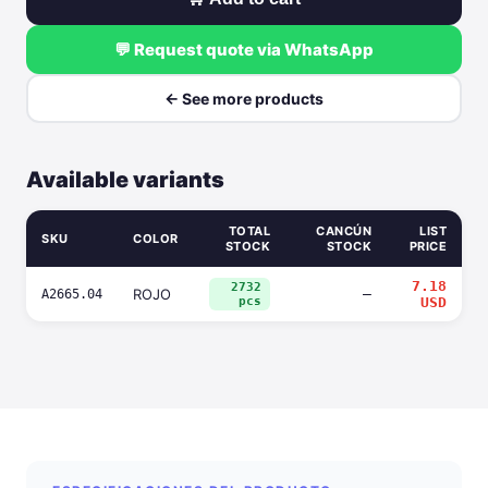
💬 Request quote via WhatsApp
← See more products
Available variants
TOTAL
CANCÚN
LIST
SKU
COLOR
STOCK
STOCK
PRICE
7.18
2732
ROJO
—
A2665.04
pcs
USD