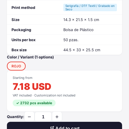
Serigrafía / DTF Textil / Grabado en
Print method
Seco
Size
14.3 x 21.5 x 1.5 cm
Packaging
Bolsa de Plástico
Units per box
50 pzas.
Box size
44.5 x 33 x 25.5 cm
Color / Variant (1 options)
ROJO
Starting from
7.18 USD
VAT included · Customization not included
✓ 2732 pcs available
−
+
Quantity:
🛒 Add to cart