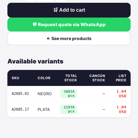
🛒 Add to cart
💬 Request quote via WhatsApp
← See more products
Available variants
TOTAL
CANCÚN
LIST
SKU
COLOR
STOCK
STOCK
PRICE
1.04
38034
NEGRO
—
A2685.02
pcs
USD
1.04
11970
PLATA
—
A2685.17
pcs
USD