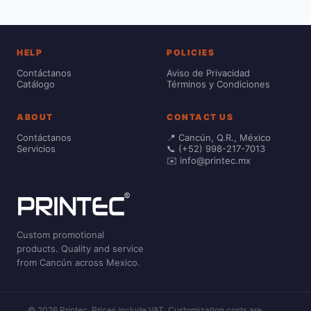
HELP
POLICIES
Contáctanos
Aviso de Privacidad
Catálogo
Términos y Condiciones
ABOUT
CONTACT US
Contáctanos
📍 Cancún, Q.R., México
Servicios
📞 (+52) 998-217-7013
✉️ info@printec.mx
Custom promotional
products. Quality and service
from Cancún across Mexico.
© 2026 Printec. Prices include VAT. Customization costs are