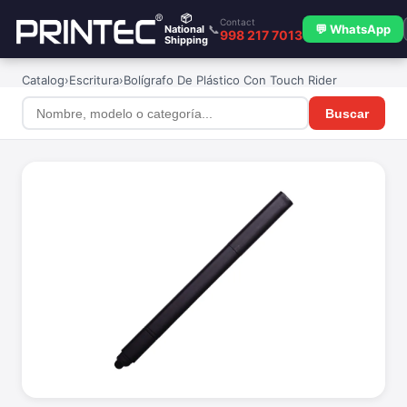
📦
Contact
📞
💬 WhatsApp
National
998 217 7013
Shipping
Catalog
›
Escritura
›
Bolígrafo De Plástico Con Touch Rider
Buscar