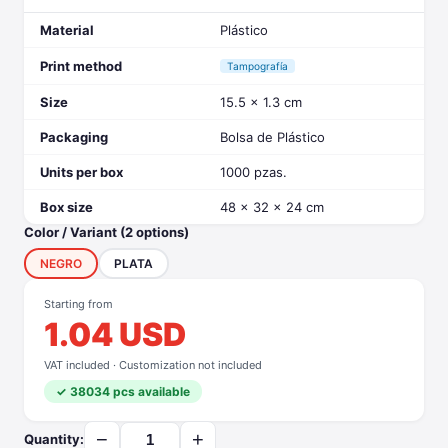
Material
Plástico
Print method
Tampografía
Size
15.5 x 1.3 cm
Packaging
Bolsa de Plástico
Units per box
1000 pzas.
Box size
48 x 32 x 24 cm
Color / Variant (2 options)
NEGRO
PLATA
Starting from
1.04 USD
VAT included · Customization not included
✓ 38034 pcs available
−
+
Quantity: