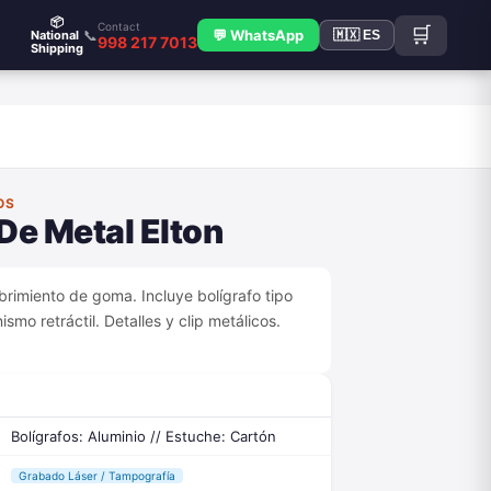
📦
Contact
🛒
📞
💬 WhatsApp
National
🇲🇽 ES
998 217 7013
Shipping
OS
 De Metal Elton
brimiento de goma. Incluye bolígrafo tipo
smo retráctil. Detalles y clip metálicos.
Bolígrafos: Aluminio // Estuche: Cartón
Grabado Láser / Tampografía