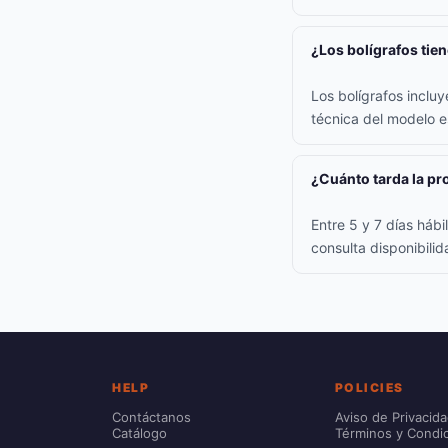
¿Los bolígrafos tie
Los bolígrafos inclu
técnica del modelo e
¿Cuánto tarda la p
Entre 5 y 7 días háb
consulta disponibili
HELP
POLICIES
Contáctanos
Aviso de Privacid
Catálogo
Términos y Condi