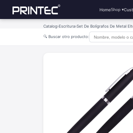
Home
Cust
Shop ▾
Catalog
›
Escritura
›
Set De Bolígrafos De Metal El
🔍 Buscar otro producto: