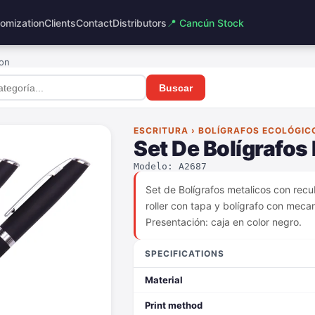
omization
Clients
Contact
Distributors
📍 Cancún Stock
ton
Buscar
ESCRITURA › BOLÍGRAFOS ECOLÓGIC
Set De Bolígrafos
Modelo: A2687
Set de Bolígrafos metalicos con recu
roller con tapa y bolígrafo con mecani
Presentación: caja en color negro.
SPECIFICATIONS
Material
Print method