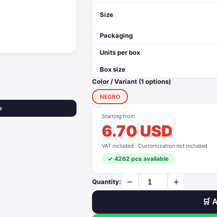
Size
Packaging
Units per box
Box size
Color / Variant (1 options)
NEGRO
o
Starting from
6.70 USD
VAT included · Customization not included
✓ 4262 pcs available
−
+
Quantity:
🛒 A