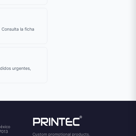
 Consulta la ficha
edidos urgentes,
México
7013
Custom promotional products.