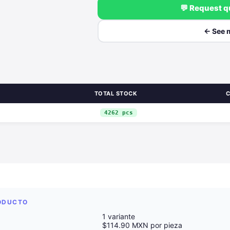
💬 Request 
← See 
TOTAL STOCK
C
4262 pcs
RODUCTO
1 variante
$114.90 MXN por pieza