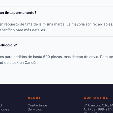
nen tinta permanente?
yen repuesto de tinta de la misma marca. La mayoría son recargables.
specífico para más detalles.
roducción?
iles para pedidos de hasta 500 piezas, más tiempo de envío. Para p
dad de stock en Cancún.
ABOUT
CONTACT US
ad
Contáctanos
📍 Cancún, Q.R., 
ciones
Servicios
📞 (+52) 998-217-