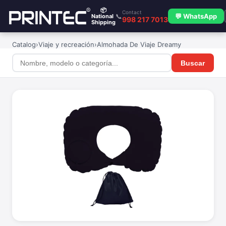
📦
Contact
📞
💬 WhatsApp
National
998 217 7013
Shipping
Catalog
›
Viaje y recreación
›
Almohada De Viaje Dreamy
Buscar