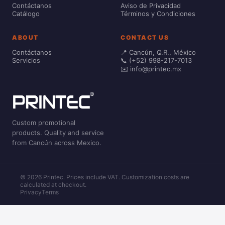
Contáctanos
Aviso de Privacidad
Catálogo
Términos y Condiciones
ABOUT
CONTACT US
Contáctanos
📍 Cancún, Q.R., México
Servicios
📞 (+52) 998-217-7013
✉️ info@printec.mx
Custom promotional
products. Quality and service
from Cancún across Mexico.
© 2026 Printec. Prices include VAT. Customization costs are
calculated at checkout.
Privacy
Terms