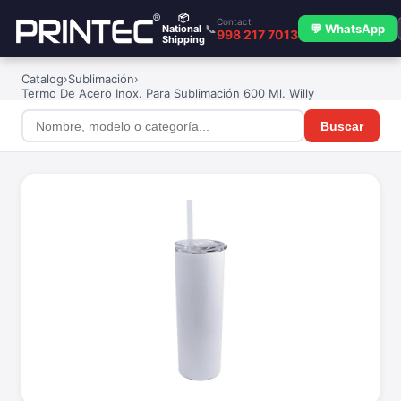
📦
Contact
📞
💬 WhatsApp
National
998 217 7013
Shipping
Catalog
›
Sublimación
›
Termo De Acero Inox. Para Sublimación 600 Ml. Willy
Buscar