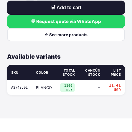
🛒 Add to cart
💬 Request quote via WhatsApp
← See more products
Available variants
TOTAL
CANCÚN
LIST
SKU
COLOR
STOCK
STOCK
PRICE
11.41
1106
BLANCO
—
A2743.01
pcs
USD