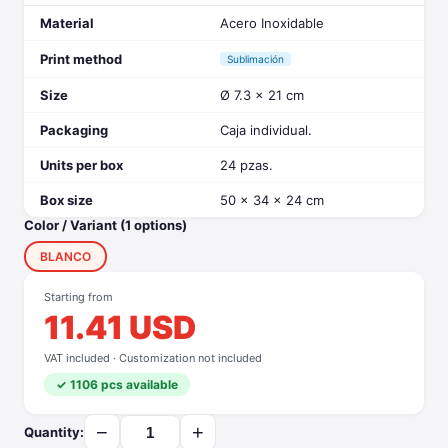
Material
Acero Inoxidable
Print method
Sublimación
Size
Ø 7.3 x 21 cm
Packaging
Caja individual.
Units per box
24 pzas.
Box size
50 x 34 x 24 cm
Color / Variant (1 options)
BLANCO
Starting from
11.41 USD
VAT included · Customization not included
✓ 1106 pcs available
−
+
Quantity: