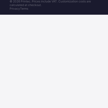
© 2026 Printec. Prices include VAT. Customization costs are
calculated at checkout.
Privacy
Terms