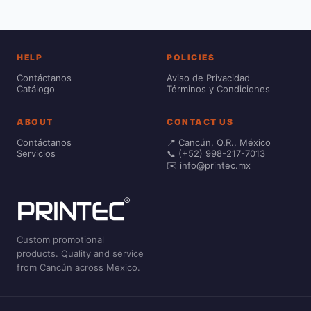
HELP
POLICIES
Contáctanos
Aviso de Privacidad
Catálogo
Términos y Condiciones
ABOUT
CONTACT US
Contáctanos
📍 Cancún, Q.R., México
Servicios
📞 (+52) 998-217-7013
✉️ info@printec.mx
Custom promotional
products. Quality and service
from Cancún across Mexico.