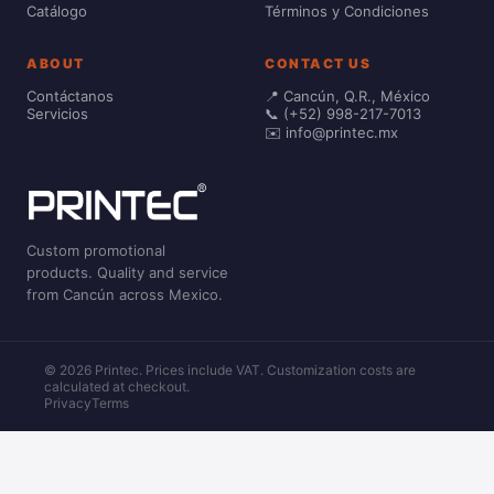
Catálogo
Términos y Condiciones
ABOUT
CONTACT US
Contáctanos
📍 Cancún, Q.R., México
Servicios
📞 (+52) 998-217-7013
✉️ info@printec.mx
Custom promotional
products. Quality and service
from Cancún across Mexico.
© 2026 Printec. Prices include VAT. Customization costs are
calculated at checkout.
Privacy
Terms