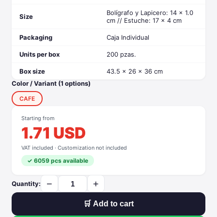
Bolígrafo y Lapicero: 14 x 1.0
Size
cm // Estuche: 17 x 4 cm
Packaging
Caja Individual
Units per box
200 pzas.
Box size
43.5 x 26 x 36 cm
Color / Variant (1 options)
CAFE
Starting from
1.71 USD
VAT included · Customization not included
✓ 6059 pcs available
−
+
Quantity:
🛒 Add to cart