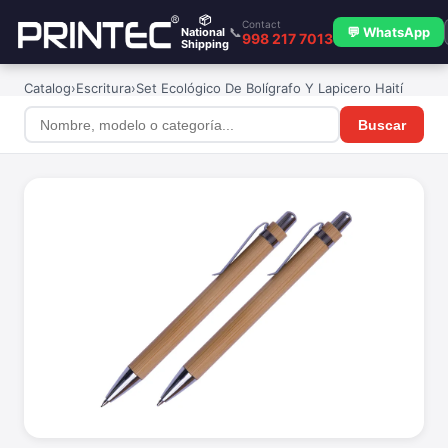
📦
Contact
📞
💬 WhatsApp
National
998 217 7013
Shipping
Catalog
›
Escritura
›
Set Ecológico De Bolígrafo Y Lapicero Haití
Buscar