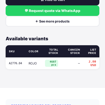
💬 Request quote via WhatsApp
← See more products
Available variants
TOTAL
CANCÚN
LIST
SKU
COLOR
STOCK
STOCK
PRICE
2.80
4607
ROJO
—
A2776.04
pcs
USD