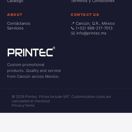
Catálogo
Términos y Condiciones
ABOUT
CONTACT US
Contáctanos
📍 Cancún, Q.R., México
Servicios
📞 (+52) 998-217-7013
✉️ info@printec.mx
Custom promotional
products. Quality and service
from Cancún across Mexico.
© 2026 Printec. Prices include VAT. Customization costs are
calculated at checkout.
Privacy
Terms