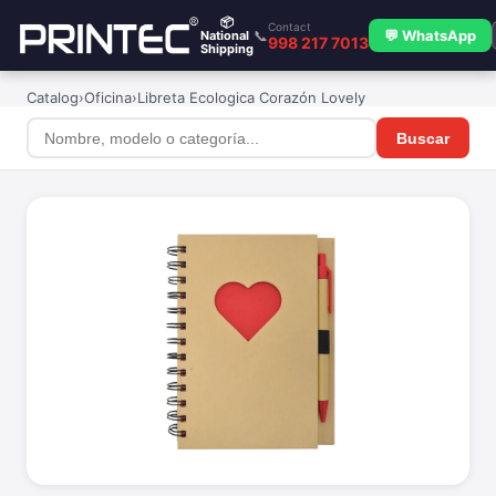
📦
Contact
📞
💬 WhatsApp
National
998 217 7013
Shipping
Catalog
›
Oficina
›
Libreta Ecologica Corazón Lovely
Buscar