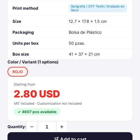
Serigrafía / DTF Textil / Grabado en
Print method
Seco
Size
12.7 x 17.8 x 1.5 cm
Packaging
Bolsa de Plástico
Units per box
50 pzas.
Box size
41 x 37 x 21 cm
Color / Variant (1 options)
ROJO
Starting from
2.80 USD
VAT included · Customization not included
✓ 4607 pcs available
−
+
Quantity:
🛒 Add to cart