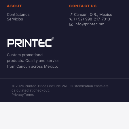
ABOUT
CONTACT US
Contáctanos
📍 Cancún, Q.R., México
Servicios
📞 (+52) 998-217-7013
✉️ info@printec.mx
Custom promotional
products. Quality and service
from Cancún across Mexico.
© 2026 Printec. Prices include VAT. Customization costs are
calculated at checkout.
Privacy
Terms