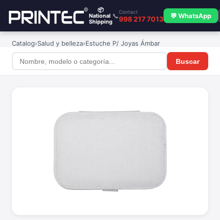
📦
Contact
📞
💬 WhatsApp
National
998 217 7013
Shipping
Catalog
›
Salud y belleza
›
Estuche P/ Joyas Ámbar
Buscar