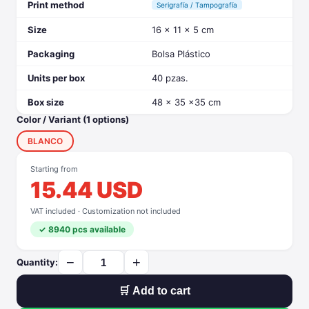
Print method
Serigrafía / Tampografía
Size
16 x 11 x 5 cm
Packaging
Bolsa Plástico
Units per box
40 pzas.
Box size
48 x 35 x35 cm
Color / Variant (1 options)
BLANCO
Starting from
15.44 USD
VAT included · Customization not included
✓ 8940 pcs available
−
+
Quantity:
🛒 Add to cart