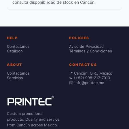
consulta disponibilidad de stock en Cancún.
HELP
POLICIES
Contáctanos
Aviso de Privacidad
Catálogo
Términos y Condiciones
ABOUT
CONTACT US
Contáctanos
📍 Cancún, Q.R., México
Servicios
📞 (+52) 998-217-7013
✉️ info@printec.mx
Custom promotional
products. Quality and service
from Cancún across Mexico.