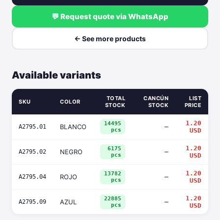
💬 Request quote via WhatsApp
← See more products
Available variants
TOTAL
CANCÚN
LIST
SKU
COLOR
STOCK
STOCK
PRICE
1.20
14495
BLANCO
—
A2795.01
pcs
USD
1.20
6175
NEGRO
—
A2795.02
pcs
USD
1.20
13782
ROJO
—
A2795.04
pcs
USD
1.20
22885
AZUL
—
A2795.09
pcs
USD