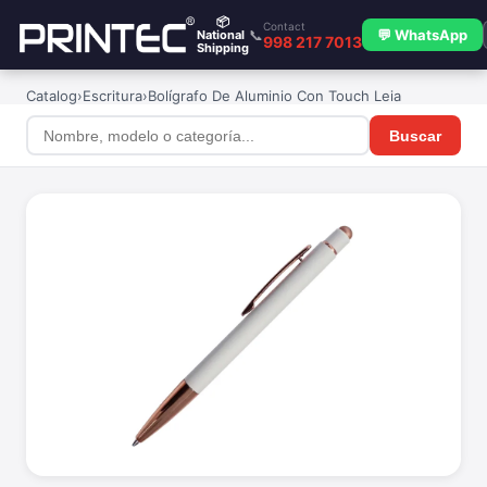
📦
Contact
📞
💬 WhatsApp
National
998 217 7013
Shipping
Catalog
›
Escritura
›
Bolígrafo De Aluminio Con Touch Leia
Buscar