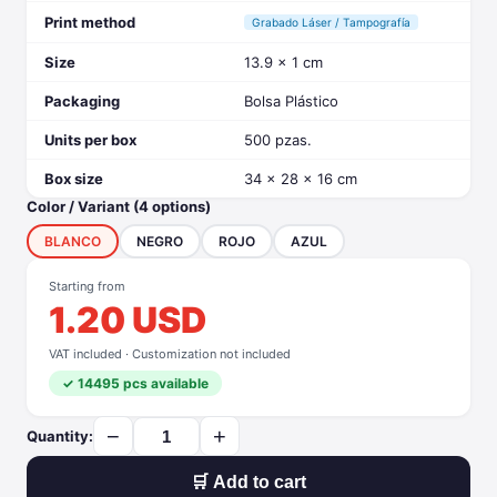
Print method
Grabado Láser / Tampografía
Size
13.9 x 1 cm
Packaging
Bolsa Plástico
Units per box
500 pzas.
Box size
34 x 28 x 16 cm
Color / Variant (4 options)
BLANCO
NEGRO
ROJO
AZUL
Starting from
1.20 USD
VAT included · Customization not included
✓ 14495 pcs available
−
+
Quantity:
🛒 Add to cart