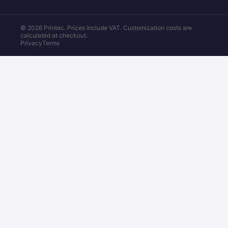
© 2026 Printec. Prices include VAT. Customization costs are
calculated at checkout.
Privacy
Terms