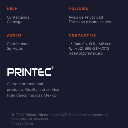
HELP
POLICIES
Contáctanos
Aviso de Privacidad
Catálogo
Términos y Condiciones
ABOUT
CONTACT US
Contáctanos
📍 Cancún, Q.R., México
Servicios
📞 (+52) 998-217-7013
✉️ info@printec.mx
Custom promotional
products. Quality and service
from Cancún across Mexico.
© 2026 Printec. Prices include VAT. Customization costs are
calculated at checkout.
Privacy
Terms