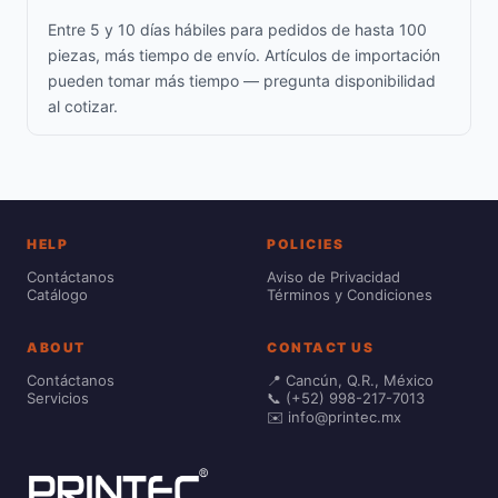
Entre 5 y 10 días hábiles para pedidos de hasta 100
piezas, más tiempo de envío. Artículos de importación
pueden tomar más tiempo — pregunta disponibilidad
al cotizar.
HELP
POLICIES
Contáctanos
Aviso de Privacidad
Catálogo
Términos y Condiciones
ABOUT
CONTACT US
Contáctanos
📍 Cancún, Q.R., México
Servicios
📞 (+52) 998-217-7013
✉️ info@printec.mx