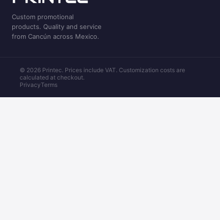
Custom promotional
products. Quality and service
from Cancún across Mexico.
© 2026 Printec. Prices include VAT. Customization costs are
calculated at checkout.
Privacy
Terms