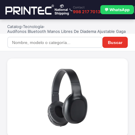
📦
Contact
📞
💬 WhatsApp
National
998 217 7013
Shipping
Catalog
›
Tecnología
›
Audífonos Bluetooth Manos Libres De Diadema Ajustable Gaga
Buscar