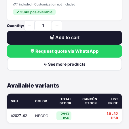
VAT included · Customization not included
✓ 2943 pcs available
−
+
Quantity:
🛒 Add to cart
💬 Request quote via WhatsApp
← See more products
Available variants
TOTAL
CANCÚN
LIST
SKU
COLOR
STOCK
STOCK
PRICE
10.32
2943
NEGRO
—
A2827.02
pcs
USD