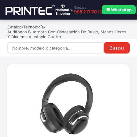
📦
Contact
📞
💬 WhatsApp
National
998 217 7013
Shipping
Catalog
›
Tecnología
›
Audífonos Bluetooth Con Cancelación De Ruido, Manos Libres
Y Diadema Ajustable Guetta
Buscar