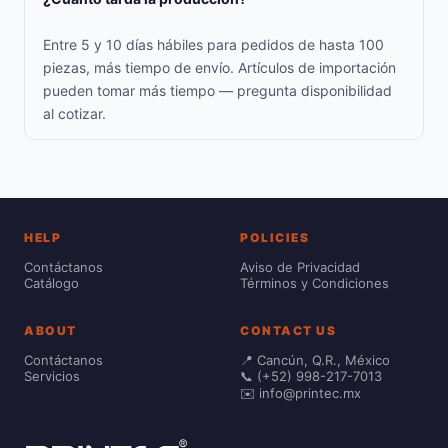
Entre 5 y 10 días hábiles para pedidos de hasta 100
piezas, más tiempo de envío. Artículos de importación
pueden tomar más tiempo — pregunta disponibilidad
al cotizar.
HELP
POLICIES
Contáctanos
Aviso de Privacidad
Catálogo
Términos y Condiciones
ABOUT
CONTACT US
Contáctanos
📍 Cancún, Q.R., México
Servicios
📞 (+52) 998-217-7013
✉️ info@printec.mx