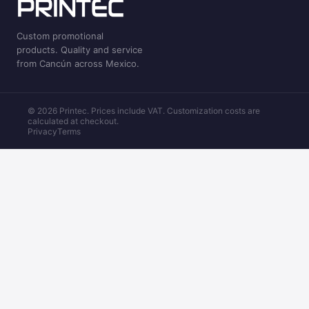
Custom promotional
products. Quality and service
from Cancún across Mexico.
© 2026 Printec. Prices include VAT. Customization costs are
calculated at checkout.
Privacy
Terms