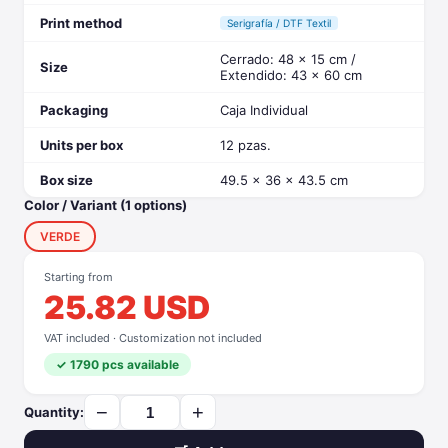
Print method
Serigrafía / DTF Textil
Cerrado: 48 x 15 cm /
Size
Extendido: 43 x 60 cm
Packaging
Caja Individual
Units per box
12 pzas.
Box size
49.5 x 36 x 43.5 cm
Color / Variant (1 options)
VERDE
Starting from
25.82 USD
VAT included · Customization not included
✓ 1790 pcs available
−
+
Quantity: