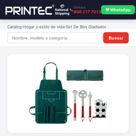
📦
Contact
📞
💬 WhatsApp
National
998 217 7013
Shipping
Catalog
›
Hogar y estilo de vida
›
Set De Bbq Gladiador
Buscar