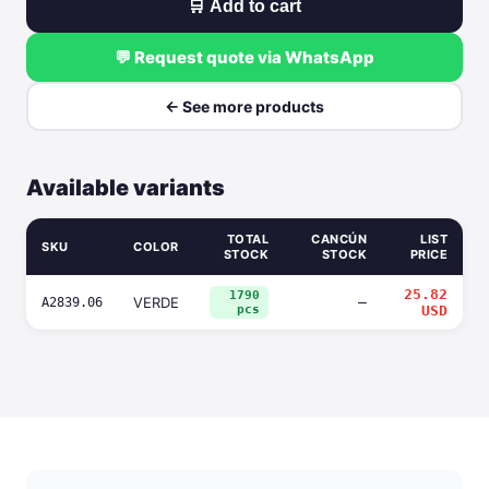
🛒 Add to cart
💬 Request quote via WhatsApp
← See more products
Available variants
TOTAL
CANCÚN
LIST
SKU
COLOR
STOCK
STOCK
PRICE
25.82
1790
VERDE
—
A2839.06
pcs
USD