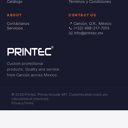
Catálogo
Términos y Condiciones
ABOUT
CONTACT US
Contáctanos
📍 Cancún, Q.R., México
Servicios
📞 (+52) 998-217-7013
✉️ info@printec.mx
Custom promotional
products. Quality and service
from Cancún across Mexico.
© 2026 Printec. Prices include VAT. Customization costs are
calculated at checkout.
Privacy
Terms