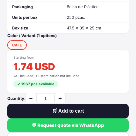
Packaging
Bolsa de Plástico
Units per box
250 pzas.
Box size
47.5 x 35 x 25 cm
Color / Variant (1 options)
CAFE
Starting from
1.74 USD
VAT included · Customization not included
✓ 1967 pcs available
−
+
Quantity:
🛒 Add to cart
💬 Request quote via WhatsApp