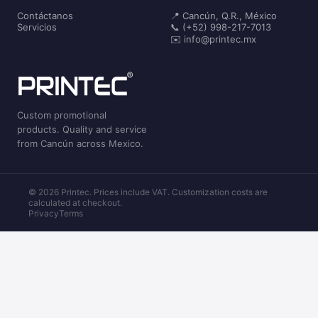
Contáctanos
📍 Cancún, Q.R., México
Servicios
📞 (+52) 998-217-7013
✉️ info@printec.mx
Custom promotional
products. Quality and service
from Cancún across Mexico.
© 2026 Printec. Prices include VAT. Customization costs are
calculated at checkout.
Privacy
Terms