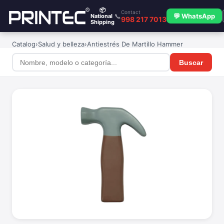
📦
Contact
📞
💬 WhatsApp
National
998 217 7013
Shipping
Catalog
›
Salud y belleza
›
Antiestrés De Martillo Hammer
Buscar