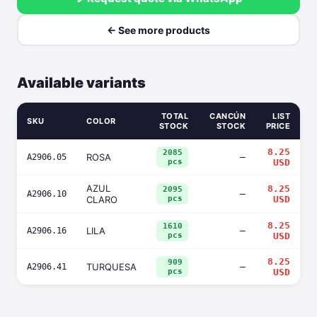
← See more products
Available variants
TOTAL
CANCÚN
LIST
SKU
COLOR
STOCK
STOCK
PRICE
8.25
2085
ROSA
—
A2906.05
pcs
USD
AZUL
8.25
2095
—
A2906.10
CLARO
pcs
USD
8.25
1610
LILA
—
A2906.16
pcs
USD
8.25
909
TURQUESA
—
A2906.41
pcs
USD