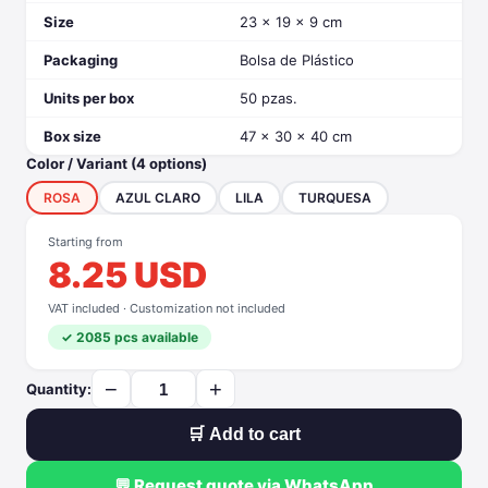
Size
23 x 19 x 9 cm
Packaging
Bolsa de Plástico
Units per box
50 pzas.
Box size
47 x 30 x 40 cm
Color / Variant (4 options)
ROSA
AZUL CLARO
LILA
TURQUESA
Starting from
8.25 USD
VAT included · Customization not included
✓ 2085 pcs available
−
+
Quantity:
🛒 Add to cart
💬 Request quote via WhatsApp