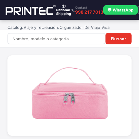
📦
Contact
📞
💬 WhatsApp
National
998 217 7013
Shipping
Catalog
›
Viaje y recreación
›
Organizador De Viaje Visa
Buscar