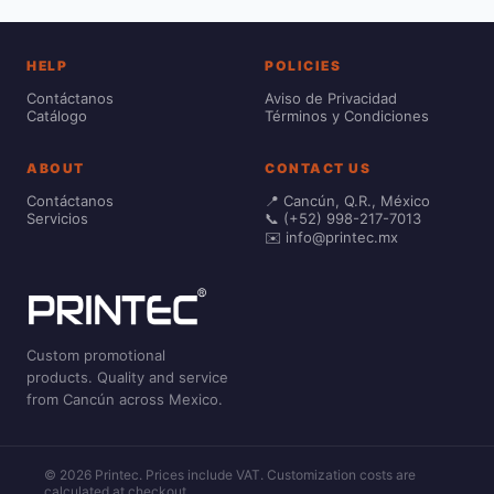
HELP
POLICIES
Contáctanos
Aviso de Privacidad
Catálogo
Términos y Condiciones
ABOUT
CONTACT US
Contáctanos
📍 Cancún, Q.R., México
Servicios
📞 (+52) 998-217-7013
✉️ info@printec.mx
Custom promotional
products. Quality and service
from Cancún across Mexico.
© 2026 Printec. Prices include VAT. Customization costs are
calculated at checkout.