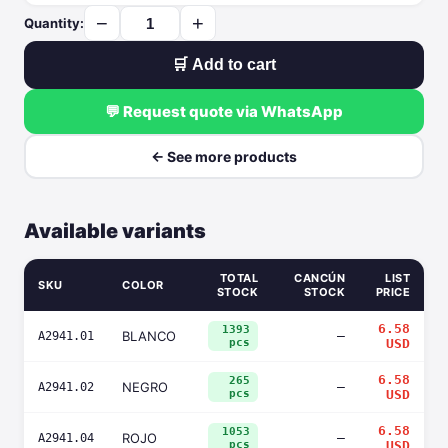
−
+
Quantity:
🛒 Add to cart
💬 Request quote via WhatsApp
← See more products
Available variants
TOTAL
CANCÚN
LIST
SKU
COLOR
STOCK
STOCK
PRICE
6.58
1393
BLANCO
—
A2941.01
pcs
USD
6.58
265
NEGRO
—
A2941.02
pcs
USD
6.58
1053
ROJO
—
A2941.04
pcs
USD