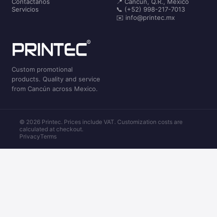
Contáctanos
📍 Cancún, Q.R., México
Servicios
📞 (+52) 998-217-7013
✉️ info@printec.mx
Custom promotional
products. Quality and service
from Cancún across Mexico.
© 2026 Printec. Prices include VAT. Customization costs are
calculated at checkout.
Privacy
Terms