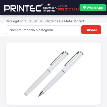
📦
Contact
📞
💬 WhatsApp
National
998 217 7013
Shipping
Catalog
›
Escritura
›
Set De Bolígrafos De Metal Mozart
Buscar