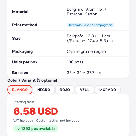
Bolígrafo: Aluminio //
Material
Estuche: Cartón
Print method
Grabado Láser / Tampografía
Bolígrafo: 13.8 x 1.1 cm
Size
//Estuche: 17.4 x 5.3 cm
Packaging
Caja negra de regalo
Units per box
100 pzas.
Box size
38 x 32 x 37.7 cm
Color / Variant (5 options)
BLANCO
NEGRO
ROJO
AZUL
MORADO
Starting from
6.58 USD
VAT included · Customization not included
✓ 1393 pcs available