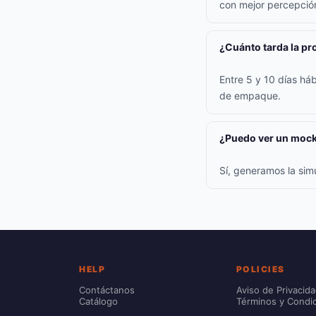
con mejor percepción
¿Cuánto tarda la p
Entre 5 y 10 días háb
de empaque.
¿Puedo ver un mock
Sí, generamos la sim
HELP
POLICIES
Contáctanos
Aviso de Privacid
Catálogo
Términos y Condi