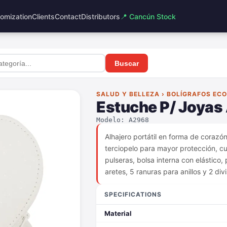
omization
Clients
Contact
Distributors
📍 Cancún Stock
e
Buscar
SALUD Y BELLEZA › BOLÍGRAFOS EC
Estuche P/ Joyas
Modelo: A2968
Alhajero portátil en forma de corazón 
terciopelo para mayor protección, c
pulseras, bolsa interna con elástico,
aretes, 5 ranuras para anillos y 2 di
SPECIFICATIONS
Material