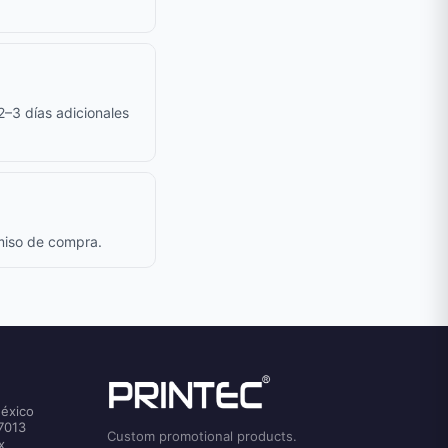
 2–3 días adicionales
omiso de compra.
México
7013
Custom promotional products.
x