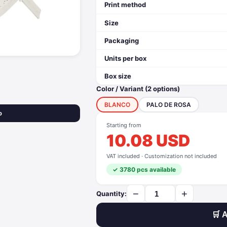
Print method
Size
Packaging
Units per box
Box size
Color / Variant (2 options)
BLANCO
PALO DE ROSA
o
Starting from
10.08 USD
VAT included · Customization not included
✓ 3780 pcs available
−
+
Quantity:
🛒 A