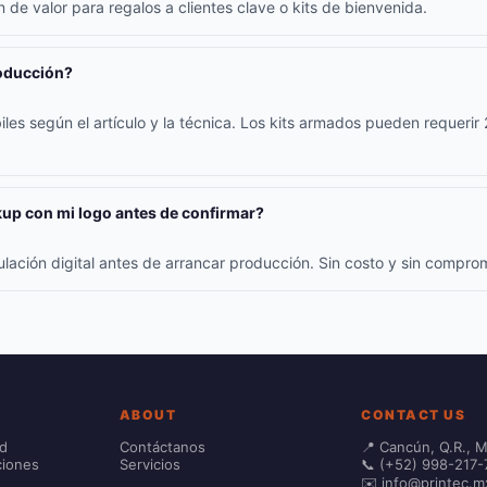
 de valor para regalos a clientes clave o kits de bienvenida.
roducción?
iles según el artículo y la técnica. Los kits armados pueden requerir
up con mi logo antes de confirmar?
ulación digital antes de arrancar producción. Sin costo y sin compr
ABOUT
CONTACT US
ad
Contáctanos
📍 Cancún, Q.R., 
ciones
Servicios
📞 (+52) 998-217-
✉️ info@printec.m