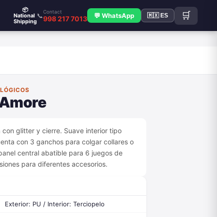
📦
Contact
🛒
📞
💬 WhatsApp
National
🇲🇽 ES
998 217 7013
Shipping
OLÓGICOS
 Amore
con glitter y cierre. Suave interior tipo
uenta con 3 ganchos para colgar collares o
 panel central abatible para 6 juegos de
visiones para diferentes accesorios.
Exterior: PU / Interior: Terciopelo