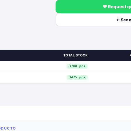
💬 Request 
← See 
TOTAL STOCK
3780 pcs
3475 pcs
RODUCTO