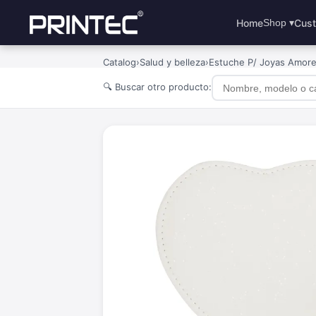
Home
Cust
Shop ▾
Catalog
›
Salud y belleza
›
Estuche P/ Joyas Amor
🔍 Buscar otro producto: