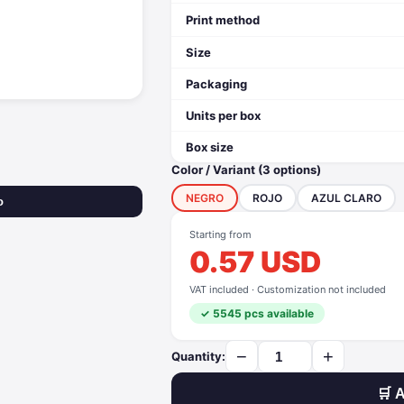
Print method
Size
Packaging
Units per box
Box size
Color / Variant (3 options)
NEGRO
ROJO
AZUL CLARO
o
Starting from
0.57 USD
VAT included · Customization not included
✓ 5545 pcs available
−
+
Quantity:
🛒 A