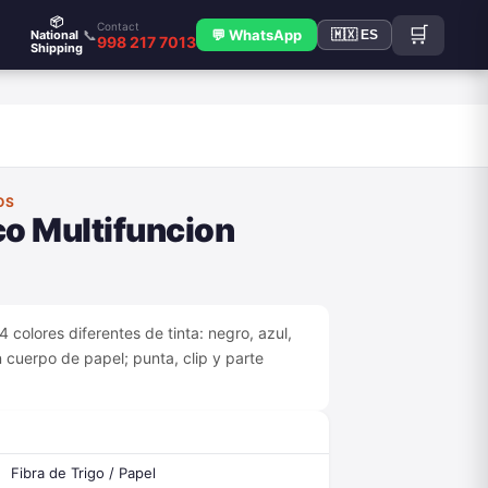
📦
Contact
🛒
📞
💬 WhatsApp
National
🇲🇽 ES
998 217 7013
Shipping
OS
co Multifuncion
4 colores diferentes de tinta: negro, azul,
 cuerpo de papel; punta, clip y parte
Fibra de Trigo / Papel