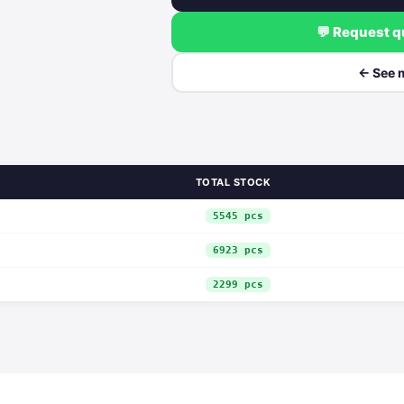
💬 Request 
← See 
TOTAL STOCK
5545 pcs
6923 pcs
2299 pcs