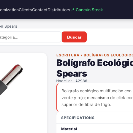
omization
Clients
Contact
Distributors
📍 Cancún Stock
ion Spears
Buscar
ESCRITURA › BOLÍGRAFOS ECOLÓGIC
Bolígrafo Ecológi
Spears
Modelo: A2986
Bolígrafo ecológico multifunción con 
verde y rojo; mecanismo de click con
superior de fibra de trigo.
SPECIFICATIONS
Material