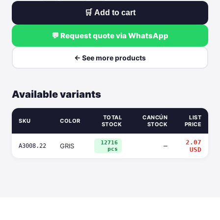
🛒 Add to cart
💬 Request quote via WhatsApp
← See more products
Available variants
TOTAL
CANCÚN
LIST
SKU
COLOR
STOCK
STOCK
PRICE
2.07
12716
GRIS
—
A3008.22
pcs
USD