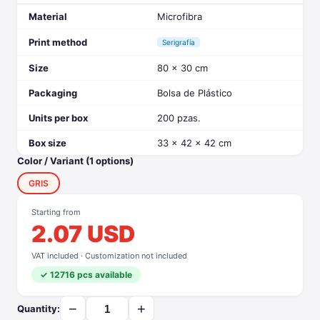
Material
Microfibra
Print method
Serigrafía
Size
80 x 30 cm
Packaging
Bolsa de Plástico
Units per box
200 pzas.
Box size
33 x 42 x 42 cm
Color / Variant (1 options)
GRIS
Starting from
2.07 USD
VAT included · Customization not included
✓ 12716 pcs available
−
+
Quantity: