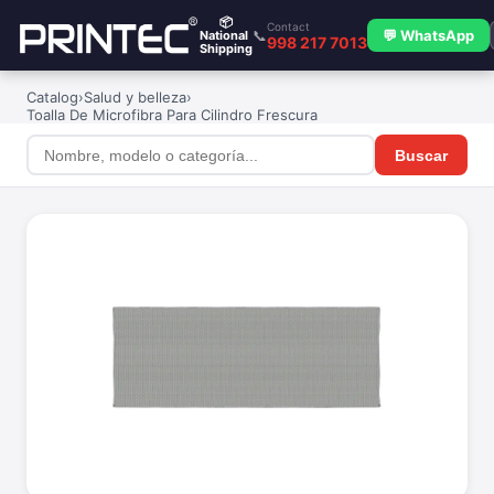
📦
Contact
📞
💬 WhatsApp
National
998 217 7013
Shipping
Catalog
›
Salud y belleza
›
Toalla De Microfibra Para Cilindro Frescura
Buscar