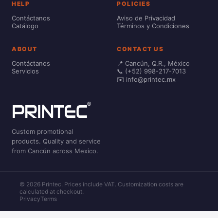
HELP
POLICIES
Contáctanos
Aviso de Privacidad
Catálogo
Términos y Condiciones
ABOUT
CONTACT US
Contáctanos
📍 Cancún, Q.R., México
Servicios
📞 (+52) 998-217-7013
✉️ info@printec.mx
Custom promotional
products. Quality and service
from Cancún across Mexico.
© 2026 Printec. Prices include VAT. Customization costs are
calculated at checkout.
Privacy
Terms