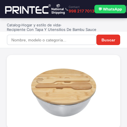
📦
Contact
📞
💬 WhatsApp
National
998 217 7013
Shipping
Catalog
›
Hogar y estilo de vida
›
Recipiente Con Tapa Y Utensilios De Bambu Sauce
Buscar