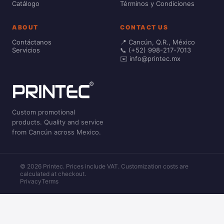
Catálogo
Términos y Condiciones
ABOUT
CONTACT US
Contáctanos
📍 Cancún, Q.R., México
Servicios
📞 (+52) 998-217-7013
✉️ info@printec.mx
Custom promotional
products. Quality and service
from Cancún across Mexico.
© 2026 Printec. Prices include VAT. Customization costs are
calculated at checkout.
Privacy
Terms