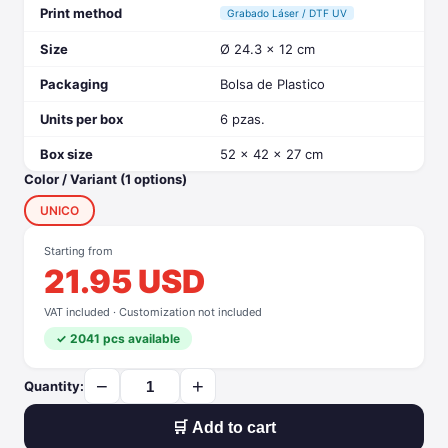
Print method
Grabado Láser / DTF UV
Size
Ø 24.3 x 12 cm
Packaging
Bolsa de Plastico
Units per box
6 pzas.
Box size
52 x 42 x 27 cm
Color / Variant (1 options)
UNICO
Starting from
21.95 USD
VAT included · Customization not included
✓ 2041 pcs available
−
+
Quantity:
🛒 Add to cart