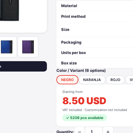
Material
Print method
Size
Packaging
Units per box
Box size
o
Color / Variant (6 options)
NEGRO
NARANJA
ROJO
V
Starting from
8.50 USD
VAT included · Customization not included
✓ 5208 pcs available
−
+
Quantity: