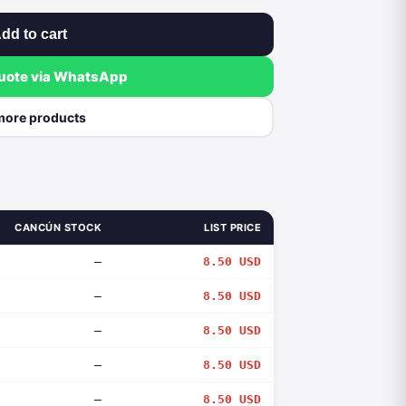
dd to cart
quote via WhatsApp
more products
CANCÚN STOCK
LIST PRICE
—
8.50 USD
—
8.50 USD
—
8.50 USD
—
8.50 USD
—
8.50 USD