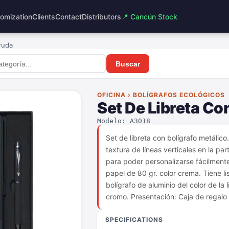
omization
Clients
Contact
Distributors
📍 Cancún Stock
ruda
Buscar
OFICINA › BOLÍGRAFOS ECOLÓGICOS
Set De Libreta Co
Modelo: A3018
Set de libreta con bolígrafo metálico.
textura de líneas verticales en la part
para poder personalizarse fácilment
papel de 80 gr. color crema. Tiene li
bolígrafo de aluminio del color de la 
cromo. Presentación: Caja de regalo 
SPECIFICATIONS