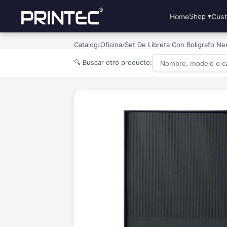
Home
Cust
Shop ▾
Catalog
›
Oficina
›
Set De Libreta Con Boligrafo Ne
🔍 Buscar otro producto: