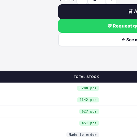
🛒 A
💬 Request 
← See 
TOTAL STOCK
5208 pcs
2142 pcs
627 pcs
451 pcs
Made to order