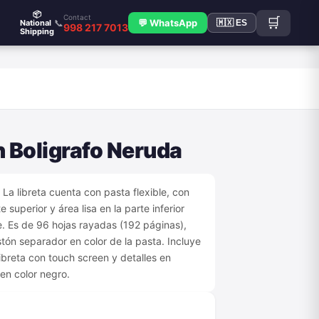
📦
Contact
🛒
📞
💬 WhatsApp
National
🇲🇽 ES
998 217 7013
Shipping
n Boligrafo Neruda
 La libreta cuenta con pasta flexible, con
e superior y área lisa en la parte inferior
e. Es de 96 hojas rayadas (192 páginas),
stón separador en color de la pasta. Incluye
libreta con touch screen y detalles en
en color negro.