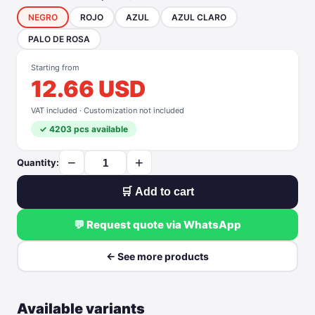
NEGRO
ROJO
AZUL
AZUL CLARO
PALO DE ROSA
Starting from
12.66 USD
VAT included · Customization not included
✓ 4203 pcs available
−
+
Quantity:
🛒 Add to cart
💬 Request quote via WhatsApp
← See more products
Available variants