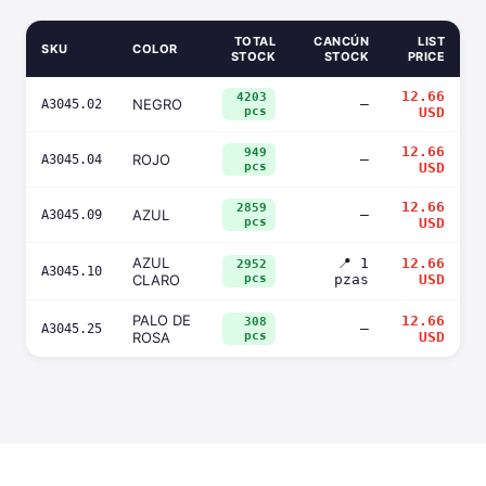
TOTAL
CANCÚN
LIST
SKU
COLOR
STOCK
STOCK
PRICE
12.66
4203
NEGRO
—
A3045.02
pcs
USD
12.66
949
ROJO
—
A3045.04
pcs
USD
12.66
2859
AZUL
—
A3045.09
pcs
USD
AZUL
📍 1
12.66
2952
A3045.10
CLARO
pcs
pzas
USD
PALO DE
12.66
308
—
A3045.25
ROSA
pcs
USD