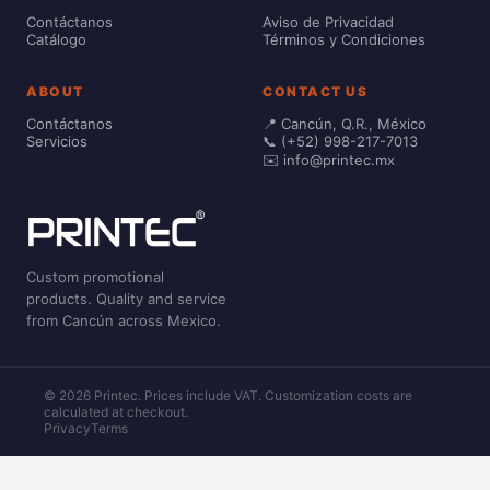
Contáctanos
Aviso de Privacidad
Catálogo
Términos y Condiciones
ABOUT
CONTACT US
Contáctanos
📍 Cancún, Q.R., México
Servicios
📞 (+52) 998-217-7013
✉️ info@printec.mx
Custom promotional
products. Quality and service
from Cancún across Mexico.
© 2026 Printec. Prices include VAT. Customization costs are
calculated at checkout.
Privacy
Terms