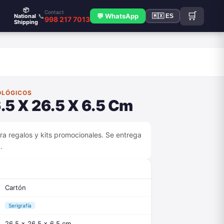
📦
Contact
🛒
📞
💬 WhatsApp
National
🇲🇽 ES
998 217 7013
Shipping
OLÓGICOS
.5 X 26.5 X 6.5 Cm
ra regalos y kits promocionales. Se entrega
.
Cartón
Serigrafía
26.5 x 26.5 x 6.5 cm