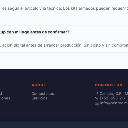
iles según el artículo y la técnica. Los kits armados pueden requerir
up con mi logo antes de confirmar?
ulación digital antes de arrancar producción. Sin costo y sin compr
ABOUT
CONTACT US
ad
Contáctanos
📍 Cancún, Q.R., 
ciones
Servicios
📞 (+52) 998-217-
✉️ info@printec.m