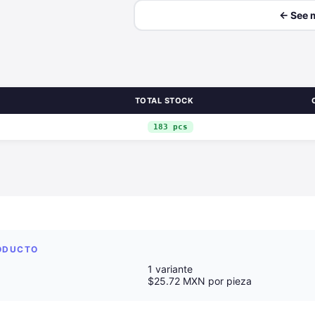
← See 
TOTAL STOCK
183 pcs
RODUCTO
1 variante
$25.72 MXN por pieza