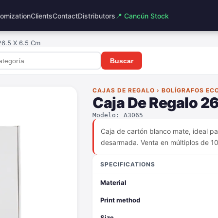
omization
Clients
Contact
Distributors
📍 Cancún Stock
26.5 X 6.5 Cm
Buscar
CAJAS DE REGALO › BOLÍGRAFOS EC
Caja De Regalo 26
Modelo: A3065
Caja de cartón blanco mate, ideal pa
desarmada. Venta en múltiplos de 10
SPECIFICATIONS
Material
Print method
Size