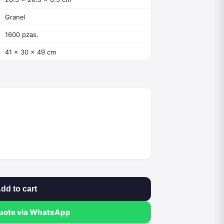
Granel
1600 pzas.
41 x 30 x 49 cm
dd to cart
quote via WhatsApp