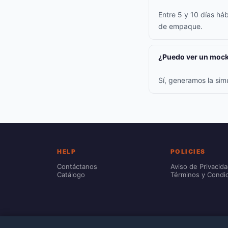
Entre 5 y 10 días háb
de empaque.
¿Puedo ver un mock
Sí, generamos la sim
HELP
POLICIES
Contáctanos
Aviso de Privacid
Catálogo
Términos y Condi