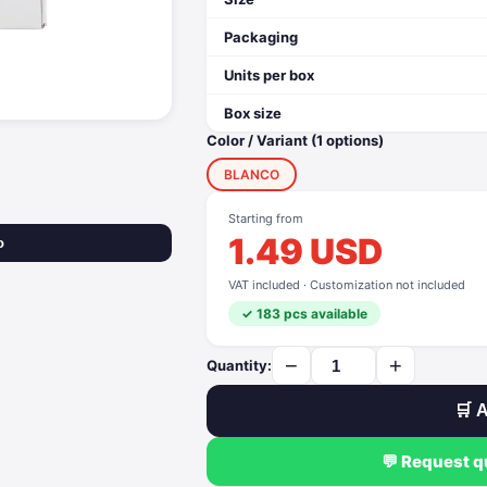
Packaging
Units per box
Box size
Color / Variant (1 options)
BLANCO
Starting from
1.49 USD
o
VAT included · Customization not included
✓ 183 pcs available
−
+
Quantity:
🛒 A
💬 Request 