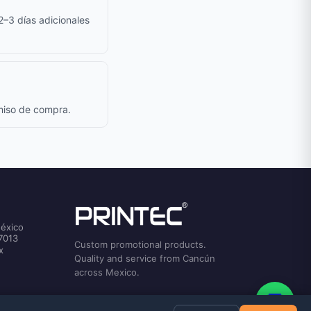
 2–3 días adicionales
omiso de compra.
México
7013
Custom promotional products.
x
Quality and service from Cancún
across Mexico.
💬