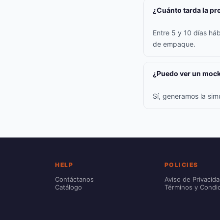
¿Cuánto tarda la p
Entre 5 y 10 días háb
de empaque.
¿Puedo ver un mock
Sí, generamos la sim
HELP
POLICIES
Contáctanos
Aviso de Privacid
Catálogo
Términos y Condi