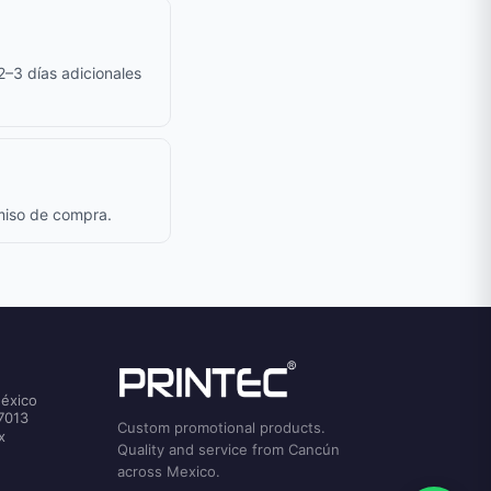
 2–3 días adicionales
omiso de compra.
México
7013
Custom promotional products.
x
Quality and service from Cancún
across Mexico.