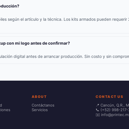
roducción?
iles según el artículo y la técnica. Los kits armados pueden requerir
up con mi logo antes de confirmar?
ulación digital antes de arrancar producción. Sin costo y sin compr
ABOUT
CONTACT US
ad
Contáctanos
📍 Cancún, Q.R., 
ciones
Servicios
📞 (+52) 998-217-
✉️ info@printec.m