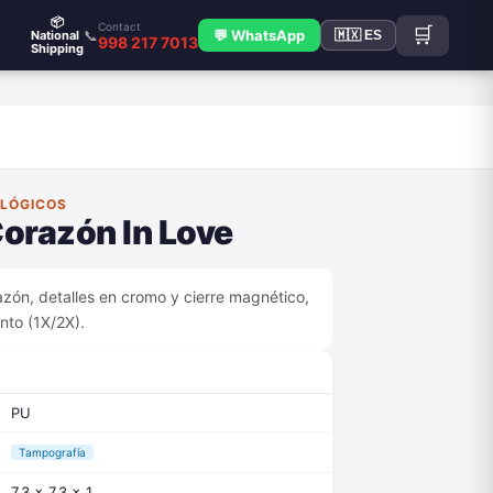
📦
Contact
🛒
📞
💬 WhatsApp
National
🇲🇽 ES
998 217 7013
Shipping
OLÓGICOS
orazón In Love
zón, detalles en cromo y cierre magnético,
nto (1X/2X).
PU
Tampografía
7.3 x 7.3 x 1