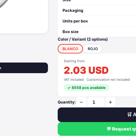
Packaging
Units per box
Box size
Color / Variant (2 options)
BLANCO
ROJO
Starting from
2.03 USD
o
VAT included · Customization not included
✓ 8558 pcs available
−
+
Quantity:
🛒 A
💬 Request 