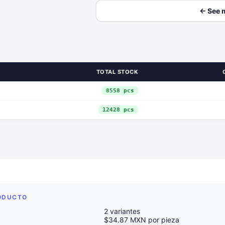
← See 
TOTAL STOCK
8558 pcs
12428 pcs
RODUCTO
2 variantes
$34.87 MXN por pieza