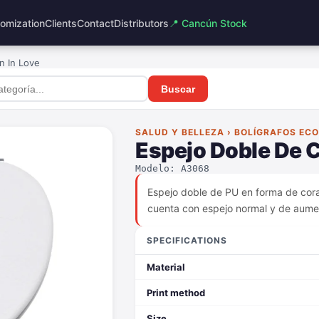
omization
Clients
Contact
Distributors
📍 Cancún Stock
n In Love
Buscar
SALUD Y BELLEZA › BOLÍGRAFOS EC
Espejo Doble De C
Modelo: A3068
Espejo doble de PU en forma de cora
cuenta con espejo normal y de aume
SPECIFICATIONS
Material
Print method
Size