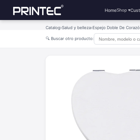
Home
Cust
Shop ▾
Catalog
›
Salud y belleza
›
Espejo Doble De Corazó
🔍 Buscar otro producto: