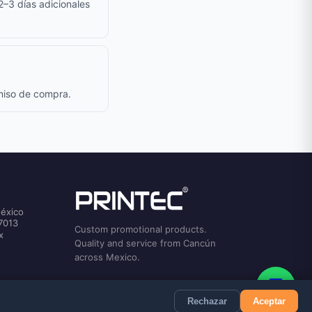
 2–3 días adicionales
omiso de compra.
México
7013
Custom promotional products.
x
Quality and service from Cancún
across Mexico.
💬
Rechazar
Aceptar
Privacy
Terms