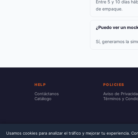
Entre 5 y 10 días háb
de empaque.
¿Puedo ver un mock
Sí, generamos la sim
HELP
POLICIES
Contáctanos
Aviso de Privacid
Catálogo
Términos y Condi
Usamos cookies para analizar el tráfico y mejorar tu experiencia. C
© 2026 Printec. Prices include VAT. Customization costs are