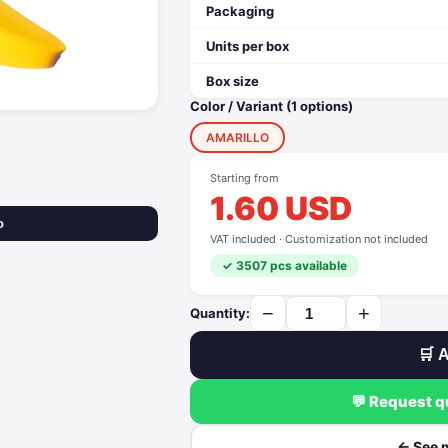
Packaging
Units per box
Box size
Color / Variant (1 options)
AMARILLO
Starting from
1.60 USD
o
VAT included · Customization not included
✓ 3507 pcs available
−
+
Quantity:
🛒 A
💬 Request 
← See 