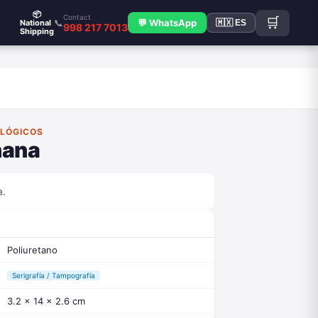
📦
Contact
🛒
📞
💬 WhatsApp
National
🇲🇽 ES
998 217 7013
Shipping
OLÓGICOS
nana
a.
Poliuretano
Serigrafía / Tampografía
3.2 x 14 x 2.6 cm