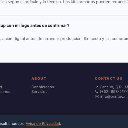
iles según el artículo y la técnica. Los kits armados pueden requerir
up con mi logo antes de confirmar?
ulación digital antes de arrancar producción. Sin costo y sin compr
ABOUT
CONTACT US
ad
Contáctanos
📍 Cancún, Q.R., 
ciones
Servicios
📞 (+52) 998-217-
✉️ info@printec.m
onsulta nuestro
Aviso de Privacidad
.
 calculated at checkout.