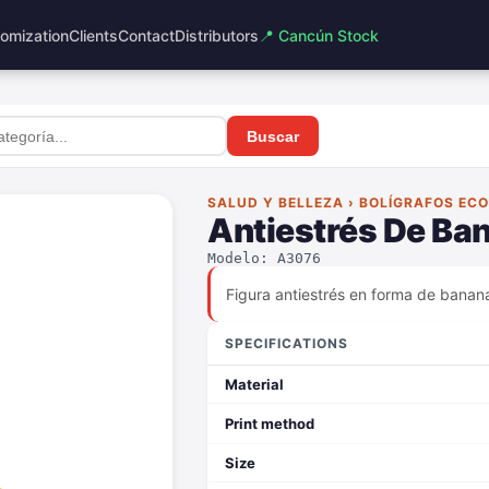
omization
Clients
Contact
Distributors
📍 Cancún Stock
Buscar
SALUD Y BELLEZA › BOLÍGRAFOS EC
Antiestrés De Ba
Modelo: A3076
Figura antiestrés en forma de banan
SPECIFICATIONS
Material
Print method
Size