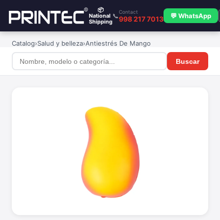
📦
Contact
📞
💬 WhatsApp
National
998 217 7013
Shipping
Catalog
›
Salud y belleza
›
Antiestrés De Mango
Buscar