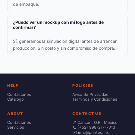
de empaque.
¿Puedo ver un mockup con mi logo antes de
confirmar?
Sí, generamos la simulación digital antes de arrancar
producción. Sin costo y sin compromiso de compra.
HELP
POLICIES
Contáctanos
Aviso de Privacidad
Catálogo
Términos y Condiciones
ABOUT
CONTACT US
Contáctanos
📍 Cancún, Q.R., México
Servicios
📞 (+52) 998-217-7013
✉️ info@printec.mx