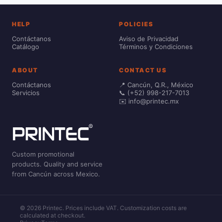
HELP
POLICIES
Contáctanos
Aviso de Privacidad
Catálogo
Términos y Condiciones
ABOUT
CONTACT US
Contáctanos
📍 Cancún, Q.R., México
Servicios
📞 (+52) 998-217-7013
✉️ info@printec.mx
Custom promotional
products. Quality and service
from Cancún across Mexico.
© 2026 Printec. Prices include VAT. Customization costs are
calculated at checkout.