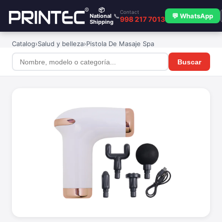
📦
Contact
📞
💬 WhatsApp
National
998 217 7013
Shipping
Catalog
›
Salud y belleza
›
Pistola De Masaje Spa
Buscar