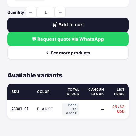
−
+
Quantity:
🛒 Add to cart
💬 Request quote via WhatsApp
← See more products
Available variants
TOTAL
CANCÚN
LIST
SKU
COLOR
STOCK
STOCK
PRICE
Made
23.32
BLANCO
A3081.01
—
to
USD
order