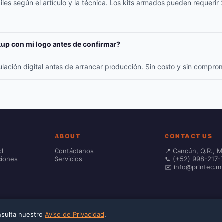
iles según el artículo y la técnica. Los kits armados pueden requerir
up con mi logo antes de confirmar?
ulación digital antes de arrancar producción. Sin costo y sin compr
ABOUT
CONTACT US
ad
Contáctanos
📍 Cancún, Q.R., 
ciones
Servicios
📞 (+52) 998-217-
✉️ info@printec.m
onsulta nuestro
Aviso de Privacidad
.
 calculated at checkout.