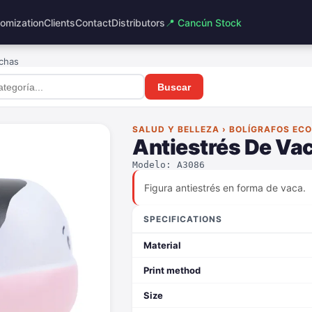
omization
Clients
Contact
Distributors
📍 Cancún Stock
chas
Buscar
SALUD Y BELLEZA › BOLÍGRAFOS EC
Antiestrés De Va
Modelo: A3086
Figura antiestrés en forma de vaca.
SPECIFICATIONS
Material
Print method
Size