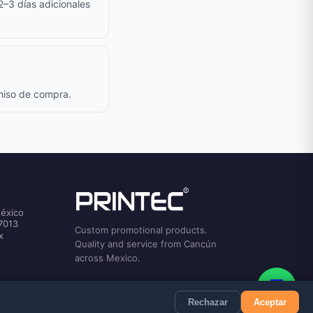
 2–3 días adicionales
omiso de compra.
México
7013
Custom promotional products.
x
Quality and service from Cancún
across Mexico.
💬
Rechazar
Aceptar
Privacy
Terms