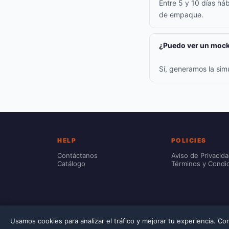
Entre 5 y 10 días háb
de empaque.
¿Puedo ver un mock
Sí, generamos la sim
HELP
POLICIES
Contáctanos
Aviso de Privacid
Catálogo
Términos y Condi
Usamos cookies para analizar el tráfico y mejorar tu experiencia. C
© 2026 Printec. Prices include VAT. Customization costs are