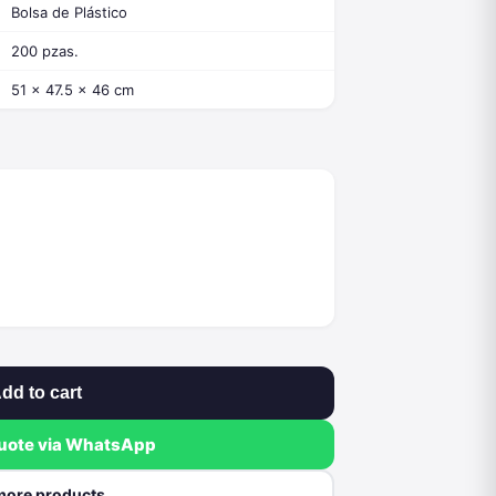
Bolsa de Plástico
200 pzas.
51 x 47.5 x 46 cm
dd to cart
quote via WhatsApp
more products