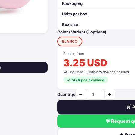
Packaging
Units per box
Box size
Color / Variant (1 options)
BLANCO
Starting from
3.25 USD
o
VAT included · Customization not included
✓ 7426 pcs available
−
+
Quantity:
🛒 A
💬 Request 
← See 