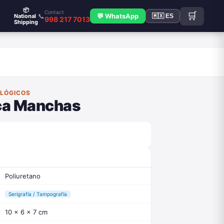
📦
Contact
🛒
📞
💬 WhatsApp
National
🇲🇽 ES
998 217 7013
Shipping
OLÓGICOS
ca Manchas
Poliuretano
Serigrafía / Tampografía
10 x 6 x 7 cm