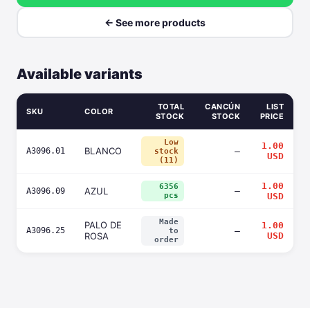
← See more products
Available variants
TOTAL
CANCÚN
LIST
SKU
COLOR
STOCK
STOCK
PRICE
Low
1.00
BLANCO
A3096.01
—
stock
USD
(11)
1.00
6356
AZUL
—
A3096.09
pcs
USD
Made
PALO DE
1.00
A3096.25
—
to
ROSA
USD
order