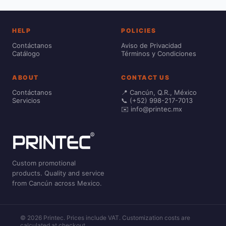
HELP
POLICIES
Contáctanos
Aviso de Privacidad
Catálogo
Términos y Condiciones
ABOUT
CONTACT US
Contáctanos
📍 Cancún, Q.R., México
Servicios
📞 (+52) 998-217-7013
✉️ info@printec.mx
Custom promotional
products. Quality and service
from Cancún across Mexico.
© 2026 Printec. Prices include VAT. Customization costs are
calculated at checkout.