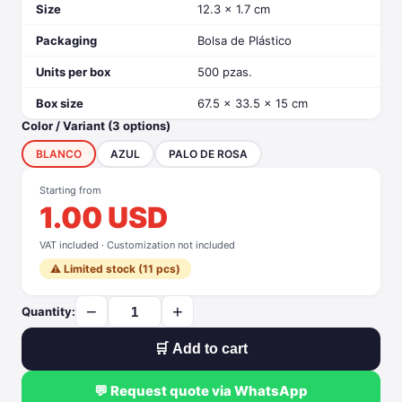
Size
12.3 x 1.7 cm
Packaging
Bolsa de Plástico
Units per box
500 pzas.
Box size
67.5 x 33.5 x 15 cm
Color / Variant (3 options)
BLANCO
AZUL
PALO DE ROSA
Starting from
1.00 USD
VAT included · Customization not included
⚠️ Limited stock (11 pcs)
−
+
Quantity:
🛒 Add to cart
💬 Request quote via WhatsApp