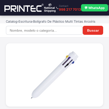
📦
Contact
📞
💬 WhatsApp
National
998 217 7013
Shipping
Catalog
›
Escritura
›
Bolígrafo De Plástico Multi Tintas Arcoíris
Buscar