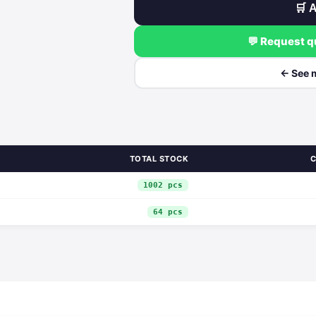
🛒 A
💬 Request 
← See 
TOTAL STOCK
C
1002 pcs
64 pcs