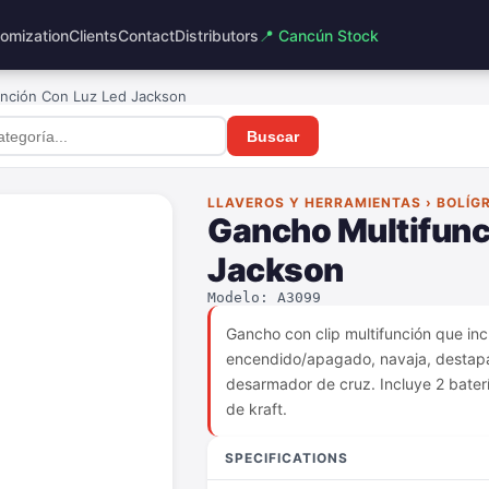
omization
Clients
Contact
Distributors
📍 Cancún Stock
nción Con Luz Led Jackson
Buscar
LLAVEROS Y HERRAMIENTAS › BOLÍG
Gancho Multifunc
Jackson
Modelo: A3099
Gancho con clip multifunción que in
encendido/apagado, navaja, destapad
desarmador de cruz. Incluye 2 baterí
de kraft.
SPECIFICATIONS