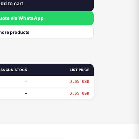
dd to cart
quote via WhatsApp
more products
ANCÚN STOCK
LIST PRICE
—
3.65 USD
—
3.65 USD