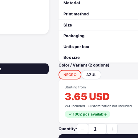
Material
Print method
Size
Packaging
Units per box
Box size
Color / Variant (2 options)
o
NEGRO
AZUL
Starting from
3.65 USD
VAT included · Customization not included
✓ 1002 pcs available
−
+
Quantity: