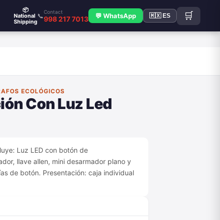
📦
Contact
🛒
📞
💬 WhatsApp
National
🇲🇽 ES
998 217 7013
Shipping
RAFOS ECOLÓGICOS
ión Con Luz Led
cluye: Luz LED con botón de
or, llave allen, mini desarmador plano y
as de botón. Presentación: caja individual