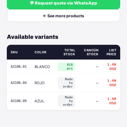
💬 Request quote via WhatsApp
← See more products
Available variants
TOTAL
CANCÚN
LIST
SKU
COLOR
STOCK
STOCK
PRICE
1.40
818
BLANCO
—
A3106.01
pcs
USD
Made
1.40
ROJO
A3106.04
—
to
USD
order
Made
1.40
AZUL
A3106.09
—
to
USD
order