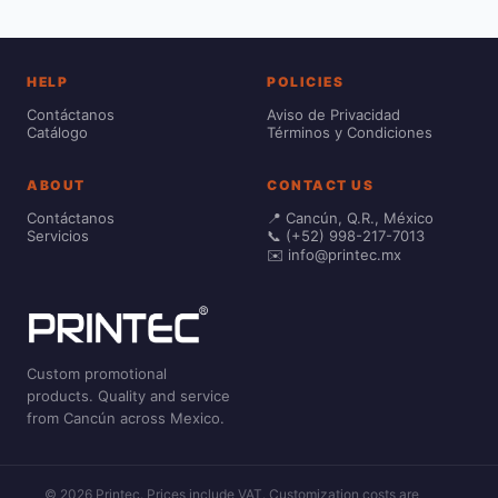
HELP
POLICIES
Contáctanos
Aviso de Privacidad
Catálogo
Términos y Condiciones
ABOUT
CONTACT US
Contáctanos
📍 Cancún, Q.R., México
Servicios
📞 (+52) 998-217-7013
✉️ info@printec.mx
Custom promotional
products. Quality and service
from Cancún across Mexico.
© 2026 Printec. Prices include VAT. Customization costs are