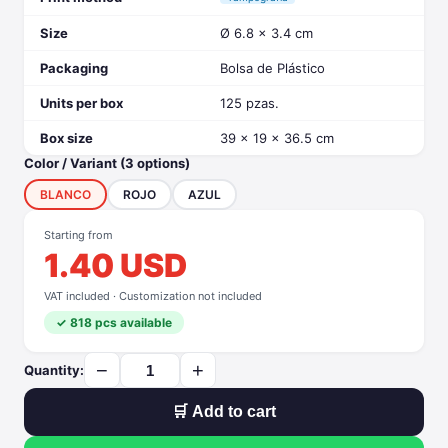
Size
Ø 6.8 x 3.4 cm
Packaging
Bolsa de Plástico
Units per box
125 pzas.
Box size
39 x 19 x 36.5 cm
Color / Variant (3 options)
BLANCO
ROJO
AZUL
Starting from
1.40 USD
VAT included · Customization not included
✓ 818 pcs available
−
+
Quantity:
🛒 Add to cart