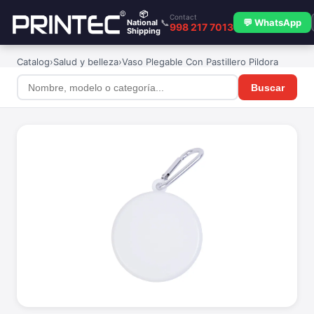
📦
Contact
📞
💬 WhatsApp
National
998 217 7013
Shipping
Catalog
›
Salud y belleza
›
Vaso Plegable Con Pastillero Pildora
Buscar