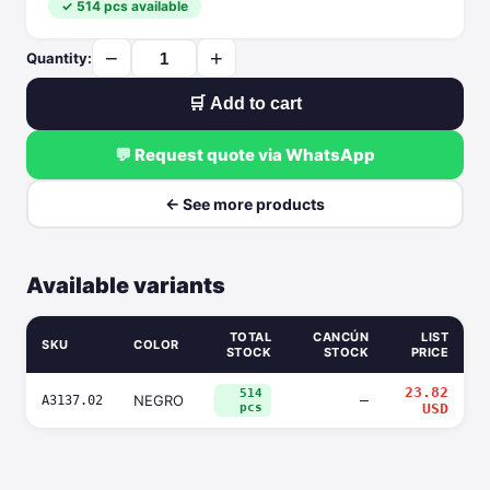
✓ 514 pcs available
−
+
Quantity:
🛒 Add to cart
💬 Request quote via WhatsApp
← See more products
Available variants
TOTAL
CANCÚN
LIST
SKU
COLOR
STOCK
STOCK
PRICE
23.82
514
NEGRO
—
A3137.02
pcs
USD