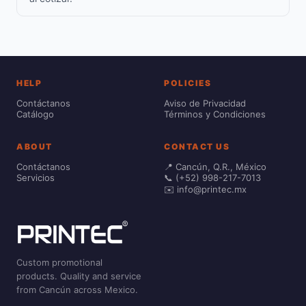
HELP
POLICIES
Contáctanos
Aviso de Privacidad
Catálogo
Términos y Condiciones
ABOUT
CONTACT US
Contáctanos
📍 Cancún, Q.R., México
Servicios
📞 (+52) 998-217-7013
✉️ info@printec.mx
Custom promotional
products. Quality and service
from Cancún across Mexico.