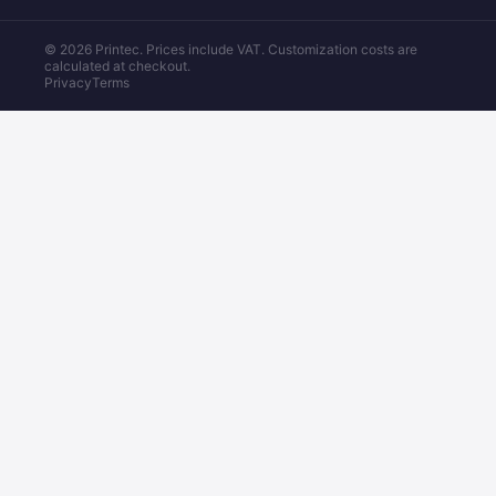
© 2026 Printec. Prices include VAT. Customization costs are
calculated at checkout.
Privacy
Terms