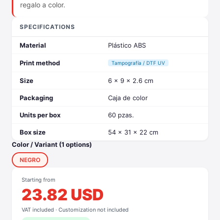
regalo a color.
SPECIFICATIONS
Material
Plástico ABS
Print method
Tampografía / DTF UV
Size
6 x 9 x 2.6 cm
Packaging
Caja de color
Units per box
60 pzas.
Box size
54 x 31 x 22 cm
Color / Variant (1 options)
NEGRO
Starting from
23.82 USD
VAT included · Customization not included