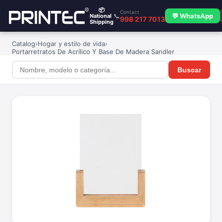
📦
Contact
📞
💬 WhatsApp
National
998 217 7013
Shipping
Catalog
›
Hogar y estilo de vida
›
Portarretratos De Acrílico Y Base De Madera Sandler
Buscar