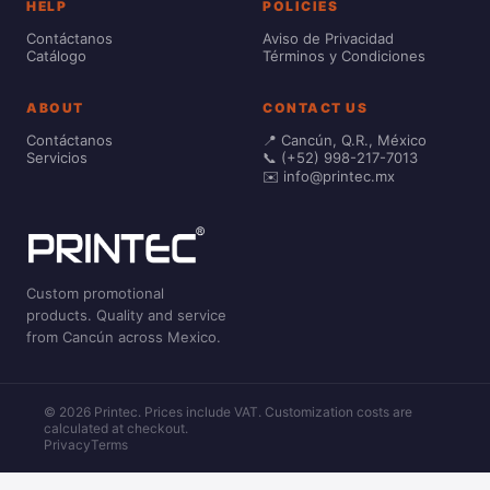
HELP
POLICIES
Contáctanos
Aviso de Privacidad
Catálogo
Términos y Condiciones
ABOUT
CONTACT US
Contáctanos
📍 Cancún, Q.R., México
Servicios
📞 (+52) 998-217-7013
✉️ info@printec.mx
Custom promotional
products. Quality and service
from Cancún across Mexico.
© 2026 Printec. Prices include VAT. Customization costs are
calculated at checkout.
Privacy
Terms