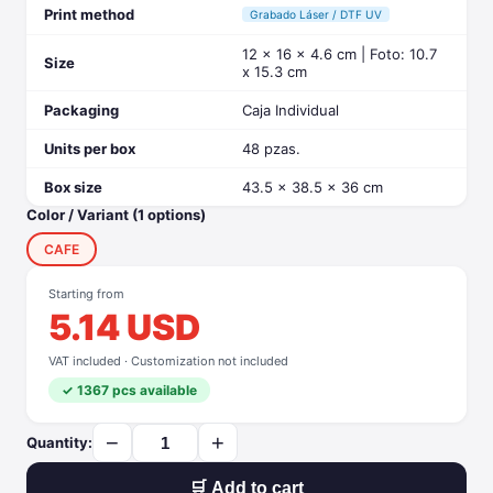
Print method
Grabado Láser / DTF UV
12 x 16 x 4.6 cm | Foto: 10.7
Size
x 15.3 cm
Packaging
Caja Individual
Units per box
48 pzas.
Box size
43.5 x 38.5 x 36 cm
Color / Variant (1 options)
CAFE
Starting from
5.14 USD
VAT included · Customization not included
✓ 1367 pcs available
−
+
Quantity:
🛒 Add to cart