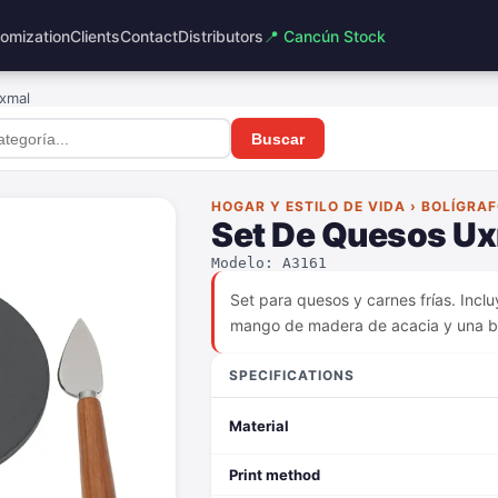
omization
Clients
Contact
Distributors
📍 Cancún Stock
xmal
Buscar
HOGAR Y ESTILO DE VIDA › BOLÍGRA
Set De Quesos U
Modelo: A3161
Set para quesos y carnes frías. Inclu
mango de madera de acacia y una bas
SPECIFICATIONS
Material
Print method