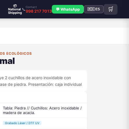
📦
Contact
🛒
📞
💬 WhatsApp
National
🇲🇽 ES
998 217 7013
Shipping
FOS ECOLÓGICOS
xmal
ye 2 cuchillos de acero inoxidable con
e de piedra. Presentación: caja individual
Tabla: Piedra // Cuchillos: Acero inoxidable /
madera de acacia.
Grabado Láser / DTF UV