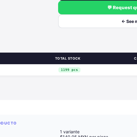
💬 Request 
← See 
TOTAL STOCK
C
1199 pcs
RODUCTO
1 variante
$140.05 MXN por pieza