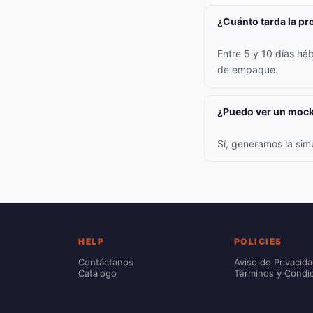
¿Cuánto tarda la p
Entre 5 y 10 días háb
de empaque.
¿Puedo ver un mock
Sí, generamos la sim
HELP
POLICIES
Contáctanos
Aviso de Privacid
Catálogo
Términos y Condi