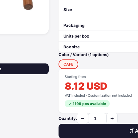
Size
Packaging
Units per box
Box size
Color / Variant (1 options)
CAFE
o
Starting from
8.12 USD
VAT included · Customization not included
✓ 1199 pcs available
−
+
Quantity:
🛒 A