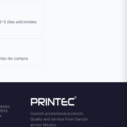
 2–3 días adicionales
omiso de compra.
México
7013
Custom promotional products.
x
Quality and service from Cancún
across Mexico.