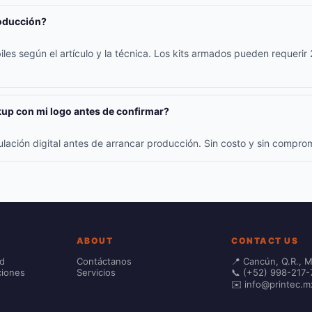
roducción?
iles según el artículo y la técnica. Los kits armados pueden requerir
up con mi logo antes de confirmar?
ulación digital antes de arrancar producción. Sin costo y sin compr
ABOUT
CONTACT US
ad
Contáctanos
📍 Cancún, Q.R., 
ciones
Servicios
📞 (+52) 998-217-
✉️ info@printec.m