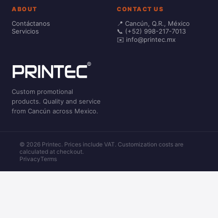
ABOUT
CONTACT US
Contáctanos
📍 Cancún, Q.R., México
Servicios
📞 (+52) 998-217-7013
✉️ info@printec.mx
Custom promotional
products. Quality and service
from Cancún across Mexico.
© 2026 Printec. Prices include VAT. Customization costs are
calculated at checkout.
Privacy
Terms