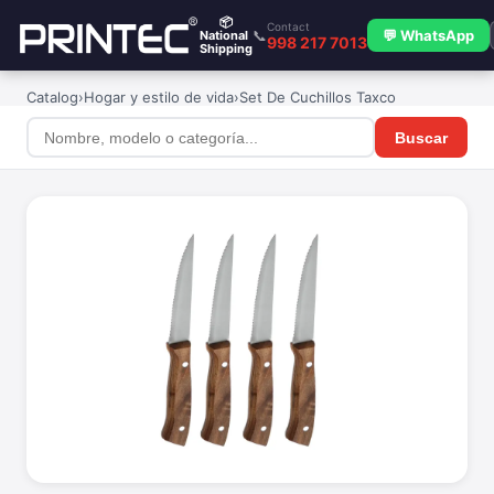
📦
Contact
📞
💬 WhatsApp
National
998 217 7013
Shipping
Catalog
›
Hogar y estilo de vida
›
Set De Cuchillos Taxco
Buscar