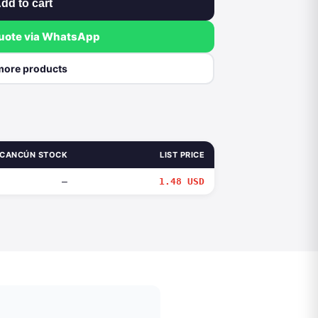
dd to cart
quote via WhatsApp
more products
CANCÚN STOCK
LIST PRICE
—
1.48 USD