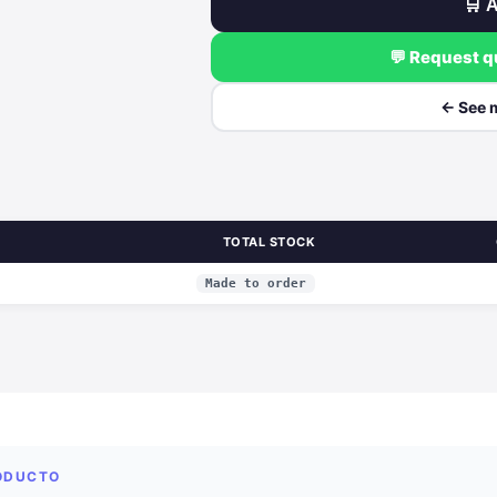
🛒 A
💬 Request 
← See 
TOTAL STOCK
Made to order
RODUCTO