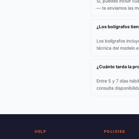
Sí, puedes incluir cu
— te enviamos las me
¿Los bolígrafos tie
Los bolígrafos inclu
técnica del modelo e
¿Cuánto tarda la p
Entre 5 y 7 días háb
consulta disponibili
HELP
POLICIES