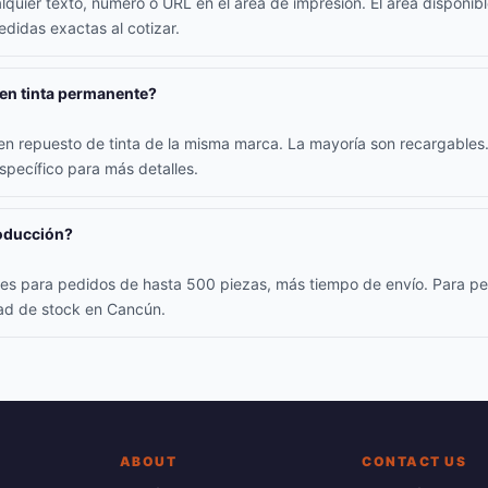
alquier texto, número o URL en el área de impresión. El área disponib
didas exactas al cotizar.
nen tinta permanente?
yen repuesto de tinta de la misma marca. La mayoría son recargables.
specífico para más detalles.
roducción?
iles para pedidos de hasta 500 piezas, más tiempo de envío. Para p
dad de stock en Cancún.
ABOUT
CONTACT US