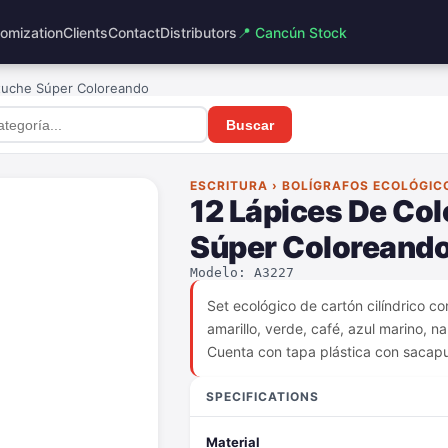
omization
Clients
Contact
Distributors
📍 Cancún Stock
tuche Súper Coloreando
Buscar
ESCRITURA › BOLÍGRAFOS ECOLÓGIC
12 Lápices De Co
Súper Coloreand
Modelo: A3227
Set ecológico de cartón cilíndrico con
amarillo, verde, café, azul marino, n
Cuenta con tapa plástica con sacapu
SPECIFICATIONS
Material