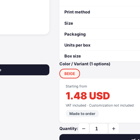
Print method
Size
Packaging
Units per box
Box size
Color / Variant (1 options)
o
BEIGE
Starting from
1.48 USD
VAT included · Customization not included
Made to order
−
+
Quantity: