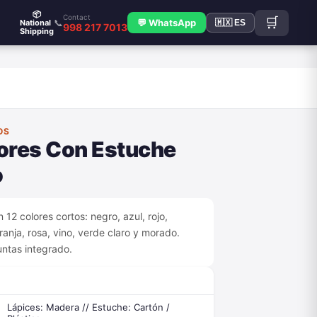
📦
Contact
🛒
📞
💬 WhatsApp
National
🇲🇽 ES
998 217 7013
Shipping
OS
lores Con Estuche
o
 12 colores cortos: negro, azul, rojo,
aranja, rosa, vino, verde claro y morado.
ntas integrado.
Lápices: Madera // Estuche: Cartón /