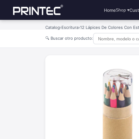
Home
Cust
Shop ▾
Catalog
›
Escritura
›
12 Lápices De Colores Con Es
🔍 Buscar otro producto: