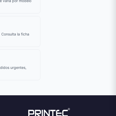
le varía por modelo
 Consulta la ficha
edidos urgentes,