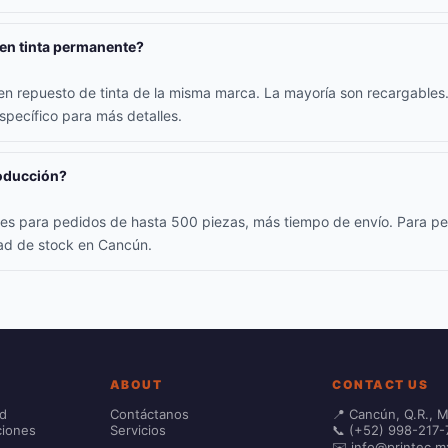
nen tinta permanente?
yen repuesto de tinta de la misma marca. La mayoría son recargables.
specífico para más detalles.
roducción?
iles para pedidos de hasta 500 piezas, más tiempo de envío. Para p
dad de stock en Cancún.
ABOUT
CONTACT US
ad
Contáctanos
📍 Cancún, Q.R., 
ciones
Servicios
📞 (+52) 998-217-
✉️ info@printec.m