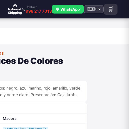
📦
Contact
🛒
📞
💬 WhatsApp
National
🇲🇽 ES
998 217 7013
Shipping
OS
ices De Colores
s: negro, azul marino, rojo, amarillo, verde,
do y verde claro. Presentación: Caja kraft.
Madera
Grabado Láser / Tampografía