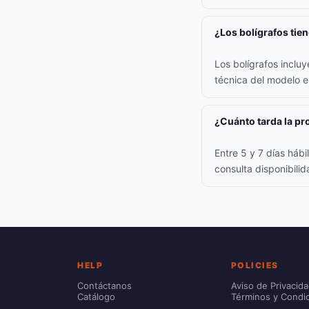
¿Los bolígrafos tie
Los bolígrafos inclu
técnica del modelo e
¿Cuánto tarda la p
Entre 5 y 7 días háb
consulta disponibili
HELP
POLICIES
Contáctanos
Aviso de Privacid
Catálogo
Términos y Condi