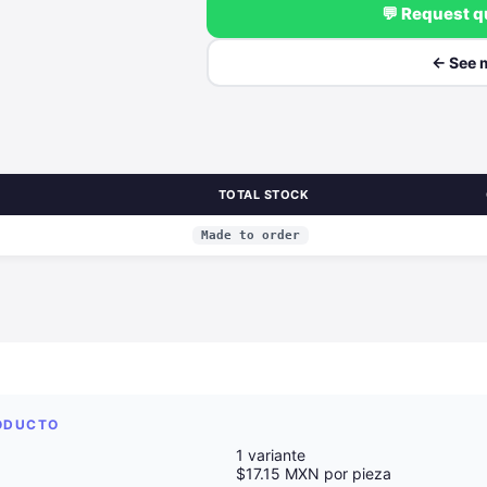
💬 Request 
← See 
TOTAL STOCK
Made to order
RODUCTO
1 variante
$17.15 MXN por pieza