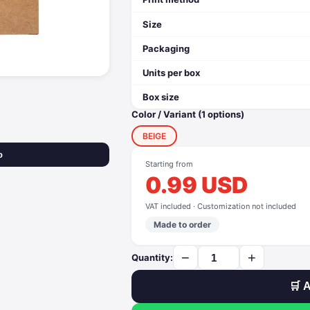
Size
Packaging
Units per box
Box size
Color / Variant (1 options)
BEIGE
o
Starting from
0.99 USD
VAT included · Customization not included
Made to order
−
+
Quantity:
🛒 A