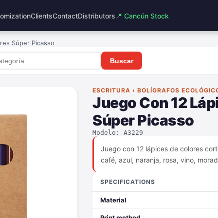
omization
Clients
Contact
Distributors
📍 Cancún Stock
res Súper Picasso
Buscar
ESCRITURA › BOLÍGRAFOS ECOLÓGIC
Juego Con 12 Láp
Súper Picasso
Modelo: A3229
Juego con 12 lápices de colores corto
café, azul, naranja, rosa, vino, mora
SPECIFICATIONS
Material
Print method