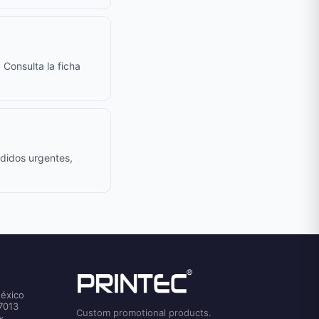
 Consulta la ficha
edidos urgentes,
México
7013
Custom promotional products.
x