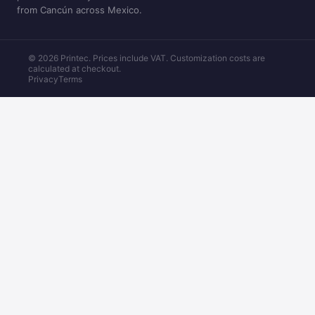
from Cancún across Mexico.
© 2026 Printec. Prices include VAT. Customization costs are
calculated at checkout.
Privacy
Terms