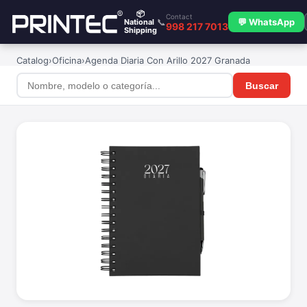
📦
Contact
📞
💬 WhatsApp
National
998 217 7013
Shipping
Catalog
›
Oficina
›
Agenda Diaria Con Arillo 2027 Granada
Buscar