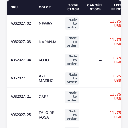
TOTAL
CANCÚN
LIST
SKU
COLOR
STOCK
STOCK
PRICE
Made
11.75
NEGRO
ADS2027.02
—
to
USD
order
Made
11.75
NARANJA
ADS2027.03
—
to
USD
order
Made
11.75
ROJO
ADS2027.04
—
to
USD
order
Made
AZUL
11.75
ADS2027.11
—
to
MARINO
USD
order
Made
11.75
CAFE
ADS2027.21
—
to
USD
order
Made
PALO DE
11.75
ADS2027.25
—
to
ROSA
USD
order