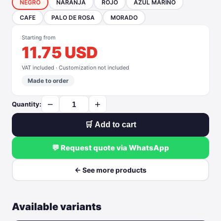
NEGRO
NARANJA
ROJO
AZUL MARINO
CAFE
PALO DE ROSA
MORADO
Starting from
11.75 USD
VAT included · Customization not included
Made to order
−
+
Quantity:
🛒 Add to cart
💬 Request quote via WhatsApp
← See more products
Available variants