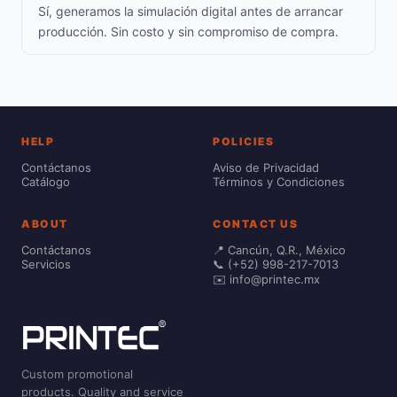
Sí, generamos la simulación digital antes de arrancar
producción. Sin costo y sin compromiso de compra.
HELP
POLICIES
Contáctanos
Aviso de Privacidad
Catálogo
Términos y Condiciones
ABOUT
CONTACT US
Contáctanos
📍 Cancún, Q.R., México
Servicios
📞 (+52) 998-217-7013
✉️ info@printec.mx
Custom promotional
products. Quality and service